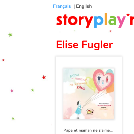
Connexion
Menu
Contenu
Recherche
Bibliothèque
Bas
Français
| English
de
page
Elise Fugler
Papa et maman ne s'aiment plus