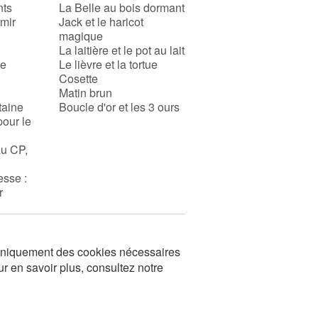
nts
La Belle au bois dormant
rmir
Jack et le haricot
magique
La laitière et le pot au lait
se
Le lièvre et la tortue
Cosette
Matin brun
taine
Boucle d'or et les 3 ours
pour le
au CP,
esse :
r
s uniquement des cookies nécessaires
ur en savoir plus, consultez notre