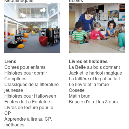
Médiathèques
Écoles
Catalogue anglais
Contraste +
Aide
Liens
Livres et histoires
Contes pour enfants
La Belle au bois dormant
Accueil
Histoires pour dormir
Jack et le haricot magique
Comptines
La laitière et le pot au lait
Famille
Classiques de la littérature
Le lièvre et la tortue
jeunesse
Cosette
Écoles
Histoires pour Halloween
Matin brun
Fables de La Fontaine
Boucle d'or et les 3 ours
Livres de lecture pour le
Médiathèques
CP
Apprendre à lire au CP,
Vidéos & Tutoriaux
méthodes