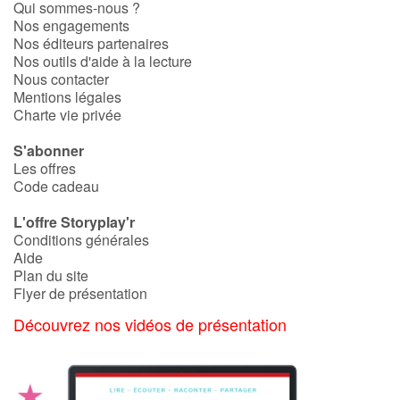
Qui sommes-nous ?
Fable, mythe, littérature et poésie
Nos engagements
Nos éditeurs partenaires
Princesses et princes, rois, reines et dragons
Nos outils d'aide à la lecture
Nous contacter
Mentions légales
Ogres, monstres et sorcières
Charte vie privée
Héroïnes et héros
S'abonner
Les offres
Écologie, nature, saisons
Code cadeau
L'offre Storyplay'r
Les animaux
Conditions générales
Aide
Voyage, épopée, enquête, aventure
Plan du site
Flyer de présentation
Autour du monde
Découvrez nos vidéos de présentation
Apprentissage