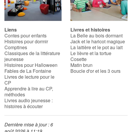
Blog
Liens
Livres et histoires
Actualités
Contes pour enfants
La Belle au bois dormant
Histoires pour dormir
Jack et le haricot magique
Par thématique
Comptines
La laitière et le pot au lait
Classiques de la littérature
Le lièvre et la tortue
jeunesse
Cosette
Rencontres et témoignages
Histoires pour Halloween
Matin brun
Fables de La Fontaine
Boucle d'or et les 3 ours
Contes d'ici et d'ailleurs
Livres de lecture pour le
CP
Apprendre à lire au CP,
Autour de la lecture
méthodes
Livres audio jeunesse :
Apprendre à lire
histoires à écouter
Livre audio
Dernière mise à jour : 6
août 2026 à 11:19
Activités et ateliers