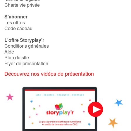
Art, espace, activité
Charte vie privée
Documentaires
S'abonner
Les offres
Code cadeau
En famille
L'offre Storyplay'r
Quotidien et loisirs
Conditions générales
Aide
Plan du site
À l'école
Flyer de présentation
Fêtes et évènements
Découvrez nos vidéos de présentation
Amour et amitié
Sujets de société
Émotions et sentiments
Formats et illustrations