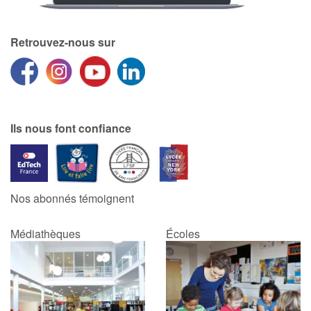
Catalogue anglais
Retrouvez-nous sur
Contraste +
Ils nous font confiance
Aide
Accueil
Famille
Nos abonnés témoignent
Écoles
Médiathèques
Écoles
Médiathèques
Vidéos & Tutoriaux