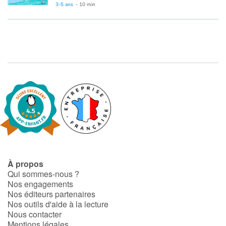
Fable, mythe, littérature et poésie
3-5 ans
- 10 min
Princesses et princes, rois, reines et dragons
Ogres, monstres et sorcières
Héroïnes et héros
Écologie, nature, saisons
Les animaux
Voyage, épopée, enquête, aventure
À propos
Qui sommes-nous ?
Autour du monde
Nos engagements
Nos éditeurs partenaires
Apprentissage
Nos outils d'aide à la lecture
Nous contacter
Mentions légales