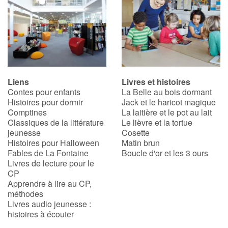
Apprendre les langues
Dyslexie, troubles de la lecture
Nos listes de lecture
Liens
Livres et histoires
Contes pour enfants
La Belle au bois dormant
Les plus lus
Histoires pour dormir
Jack et le haricot magique
Comptines
La laitière et le pot au lait
Classiques de la littérature
Le lièvre et la tortue
Coups de coeur
jeunesse
Cosette
Histoires pour Halloween
Matin brun
Fables de La Fontaine
Boucle d'or et les 3 ours
Livres de lecture pour le
CP
Apprendre à lire au CP,
méthodes
Livres audio jeunesse :
histoires à écouter