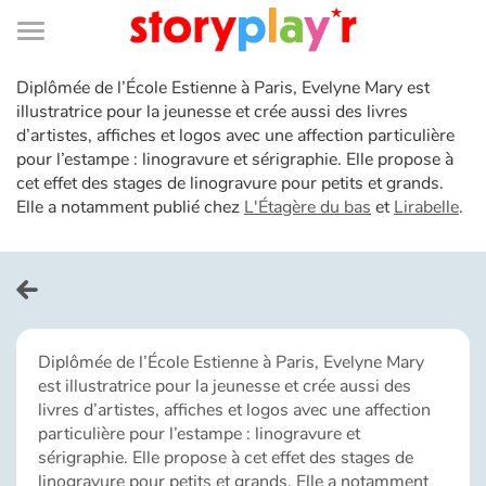
Connexion
Menu
Contenu
Recherche
Bibliothèque
Bas
de
page
Menu
Diplômée de l’École Estienne à Paris, Evelyne Mary est
➜
EN
illustratrice pour la jeunesse et crée aussi des livres
d’artistes, affiches et logos avec une affection particulière
Je me connecte
pour l’estampe : linogravure et sérigraphie. Elle propose à
cet effet des stages de linogravure pour petits et grands.
Tester gratuitement
Elle a notamment publié chez
L'Étagère du bas
et
Lirabelle
.
Bibliothèque
Prix
Diplômée de l’École Estienne à Paris, Evelyne Mary
est illustratrice pour la jeunesse et crée aussi des
Accueil
livres d’artistes, affiches et logos avec une affection
particulière pour l’estampe : linogravure et
Contes d'ici et d'ailleurs
sérigraphie. Elle propose à cet effet des stages de
linogravure pour petits et grands. Elle a notamment