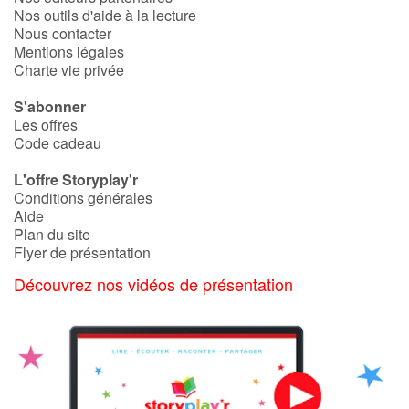
Nos outils d'aide à la lecture
Nous contacter
Catalogue anglais
Mentions légales
Charte vie privée
S'abonner
Contraste +
Les offres
Code cadeau
Aide
L'offre Storyplay'r
Conditions générales
Accueil
Aide
Plan du site
Flyer de présentation
Famille
Découvrez nos vidéos de présentation
Écoles
Médiathèques
Vidéos & Tutoriaux