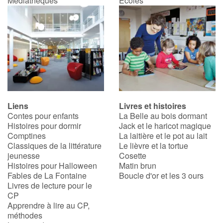
Médiathèques
Écoles
Catalogue anglais
Contraste +
Aide
Liens
Livres et histoires
Contes pour enfants
La Belle au bois dormant
Accueil
Histoires pour dormir
Jack et le haricot magique
Comptines
La laitière et le pot au lait
Famille
Classiques de la littérature
Le lièvre et la tortue
jeunesse
Cosette
Écoles
Histoires pour Halloween
Matin brun
Fables de La Fontaine
Boucle d'or et les 3 ours
Livres de lecture pour le
Médiathèques
CP
Apprendre à lire au CP,
Vidéos & Tutoriaux
méthodes