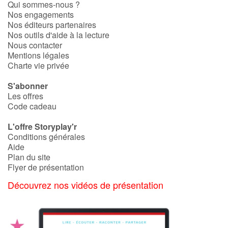
Qui sommes-nous ?
Fable, mythe, littérature et poésie
Nos engagements
Nos éditeurs partenaires
Princesses et princes, rois, reines et dragons
Nos outils d'aide à la lecture
Nous contacter
Mentions légales
Ogres, monstres et sorcières
Charte vie privée
Héroïnes et héros
S'abonner
Les offres
Écologie, nature, saisons
Code cadeau
L'offre Storyplay'r
Les animaux
Conditions générales
Aide
Voyage, épopée, enquête, aventure
Plan du site
Flyer de présentation
Autour du monde
Découvrez nos vidéos de présentation
Apprentissage