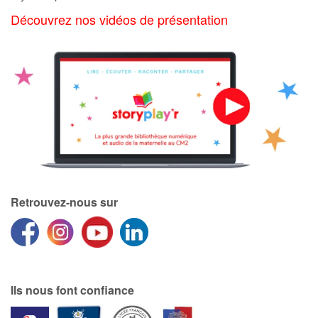
Art, espace, activité
Découvrez nos vidéos de présentation
Documentaires
En famille
Quotidien et loisirs
À l'école
Fêtes et évènements
Retrouvez-nous sur
Amour et amitié
Sujets de société
Émotions et sentiments
Ils nous font confiance
Formats et illustrations