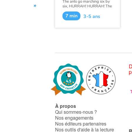
The ants go marching six by
six, HURRAH! HURRAH! The
ants go marching six by six,
7 min
The little one stops to do
3-5 ans
some tricks, and they all go
marching down...
D
p
À propos
Qui sommes-nous ?
Nos engagements
Nos éditeurs partenaires
Nos outils d'aide à la lecture
R