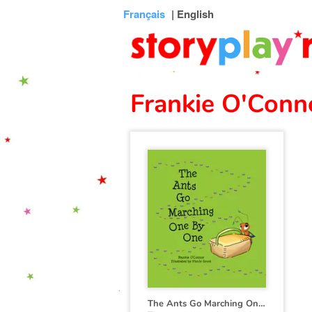
Connexion
Menu
Contenu
Recherche
Bibliothèque
Bas
Français
| English
de
page
Frankie O'Conn
The Ants Go Marching One By One