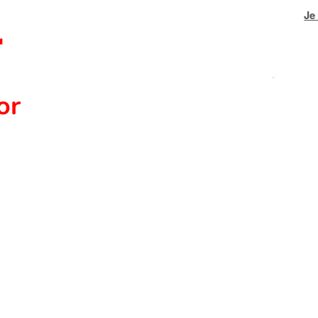
Je
or