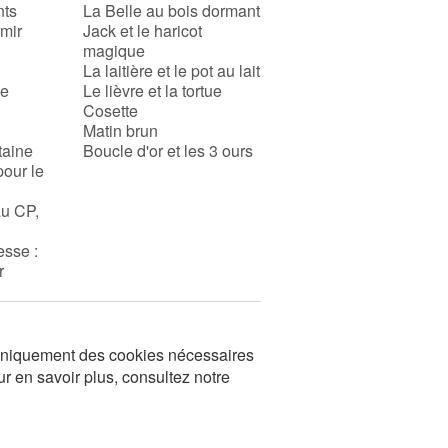
nts
La Belle au bois dormant
rmir
Jack et le haricot
magique
La laitière et le pot au lait
se
Le lièvre et la tortue
Cosette
Matin brun
taine
Boucle d'or et les 3 ours
pour le
au CP,
esse :
r
s uniquement des cookies nécessaires
ur en savoir plus, consultez notre