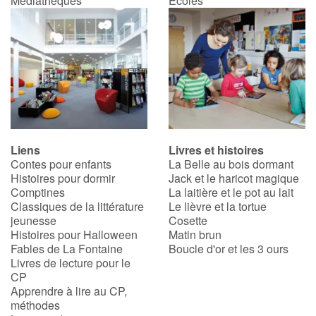
Médiathèques
Écoles
Apprendre les langues
Dyslexie, troubles de la lecture
Nos listes de lecture
Les plus lus
Liens
Livres et histoires
Contes pour enfants
La Belle au bois dormant
Coups de coeur
Histoires pour dormir
Jack et le haricot magique
Comptines
La laitière et le pot au lait
Classiques de la littérature
Le lièvre et la tortue
jeunesse
Cosette
Histoires pour Halloween
Matin brun
Fables de La Fontaine
Boucle d'or et les 3 ours
Livres de lecture pour le
CP
Apprendre à lire au CP,
méthodes