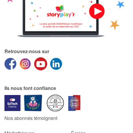
Blog
Actualités
Par thématique
Retrouvez-nous sur
Rencontres et témoignages
Contes d'ici et d'ailleurs
Ils nous font confiance
Autour de la lecture
Apprendre à lire
Nos abonnés témoignent
Livre audio
Activités et ateliers