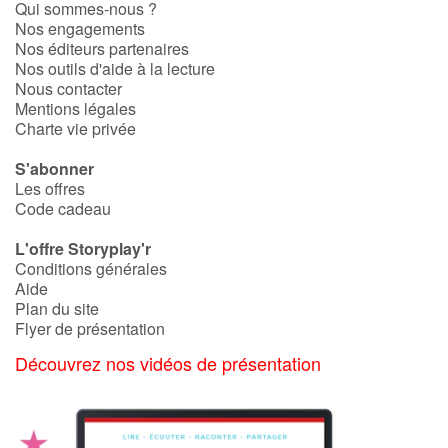
Qui sommes-nous ?
Nos engagements
Catalogue anglais
Nos éditeurs partenaires
Nos outils d'aide à la lecture
Nous contacter
Mentions légales
Contraste +
Charte vie privée
S'abonner
Aide
Les offres
Code cadeau
Accueil
L'offre Storyplay'r
Conditions générales
Famille
Aide
Plan du site
Flyer de présentation
Écoles
Découvrez nos vidéos de présentation
Médiathèques
Vidéos & Tutoriaux