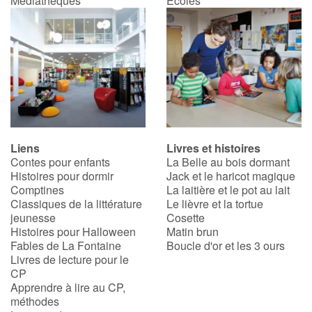
Médiathèques
Écoles
Catalogue anglais
Contraste +
Aide
Liens
Livres et histoires
Contes pour enfants
La Belle au bois dormant
Accueil
Histoires pour dormir
Jack et le haricot magique
Comptines
La laitière et le pot au lait
Famille
Classiques de la littérature
Le lièvre et la tortue
jeunesse
Cosette
Écoles
Histoires pour Halloween
Matin brun
Fables de La Fontaine
Boucle d'or et les 3 ours
Livres de lecture pour le
Médiathèques
CP
Apprendre à lire au CP,
Vidéos & Tutoriaux
méthodes