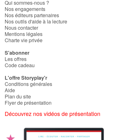
Qui sommes-nous ?
Fable, mythe, littérature et poésie
Nos engagements
Nos éditeurs partenaires
Princesses et princes, rois, reines et dragons
Nos outils d'aide à la lecture
Nous contacter
Mentions légales
Ogres, monstres et sorcières
Charte vie privée
Héroïnes et héros
S'abonner
Les offres
Écologie, nature, saisons
Code cadeau
L'offre Storyplay'r
Les animaux
Conditions générales
Aide
Voyage, épopée, enquête, aventure
Plan du site
Flyer de présentation
Autour du monde
Découvrez nos vidéos de présentation
Apprentissage