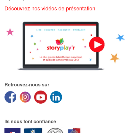
Art, espace, activité
Découvrez nos vidéos de présentation
Documentaires
En famille
Quotidien et loisirs
À l'école
Fêtes et évènements
Retrouvez-nous sur
Amour et amitié
Sujets de société
Émotions et sentiments
Ils nous font confiance
Formats et illustrations