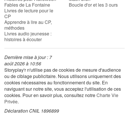
Fables de La Fontaine
Boucle d'or et les 3 ours
Livres de lecture pour le
CP
Blog
Apprendre à lire au CP,
méthodes
Actualités
Livres audio jeunesse :
histoires à écouter
Par thématique
Dernière mise à jour : 7
Rencontres et témoignages
août 2026 à 10:56
Storyplay'r n'utilise pas de cookies de mesure d'audience
Contes d'ici et d'ailleurs
ou de ciblage publicitaire. Nous utilisons uniquement des
cookies nécessaires au fonctionnement du site. En
Autour de la lecture
naviguant sur notre site, vous acceptez l'utilisation de ces
cookies. Pour en savoir plus, consultez notre
Charte Vie
Apprendre à lire
Privée
.
Déclaration CNIL 1896899
Livre audio
Activités et ateliers