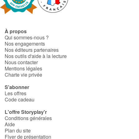
Fable, mythe, littérature et poésie
Princesses et princes, rois, reines et dragons
À propos
Ogres, monstres et sorcières
Qui sommes-nous ?
Nos engagements
Héroïnes et héros
Nos éditeurs partenaires
Nos outils d'aide à la lecture
Nous contacter
Écologie, nature, saisons
Mentions légales
Charte vie privée
Les animaux
S'abonner
Les offres
Voyage, épopée, enquête, aventure
Code cadeau
Autour du monde
L'offre Storyplay'r
Conditions générales
Aide
Apprentissage
Plan du site
Flyer de présentation