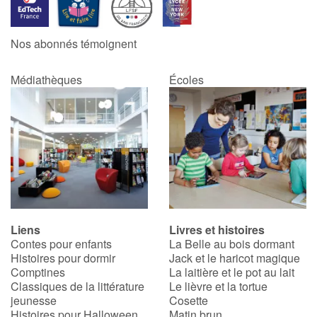
Catalogue anglais
Nos abonnés témoignent
Médiathèques
Écoles
Contraste +
Aide
Accueil
Famille
Liens
Livres et histoires
Écoles
Contes pour enfants
La Belle au bois dormant
Histoires pour dormir
Jack et le haricot magique
Médiathèques
Comptines
La laitière et le pot au lait
Classiques de la littérature
Le lièvre et la tortue
jeunesse
Cosette
Vidéos & Tutoriaux
Histoires pour Halloween
Matin brun