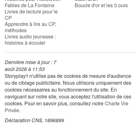
Fables de La Fontaine
Boucle d'or et les 3 ours
Livres de lecture pour le
CP
Blog
Apprendre à lire au CP,
méthodes
Actualités
Livres audio jeunesse :
histoires à écouter
Par thématique
Dernière mise à jour : 7
Rencontres et témoignages
août 2026 à 11:53
Storyplay'r n'utilise pas de cookies de mesure d'audience
Contes d'ici et d'ailleurs
ou de ciblage publicitaire. Nous utilisons uniquement des
cookies nécessaires au fonctionnement du site. En
Autour de la lecture
naviguant sur notre site, vous acceptez l'utilisation de ces
cookies. Pour en savoir plus, consultez notre
Charte Vie
Apprendre à lire
Privée
.
Déclaration CNIL 1896899
Livre audio
Activités et ateliers