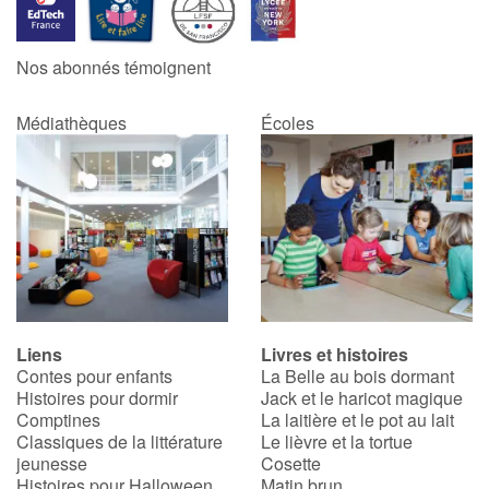
Catalogue anglais
Nos abonnés témoignent
Médiathèques
Écoles
Contraste +
Aide
Accueil
Famille
Liens
Livres et histoires
Écoles
Contes pour enfants
La Belle au bois dormant
Histoires pour dormir
Jack et le haricot magique
Médiathèques
Comptines
La laitière et le pot au lait
Classiques de la littérature
Le lièvre et la tortue
jeunesse
Cosette
Vidéos & Tutoriaux
Histoires pour Halloween
Matin brun