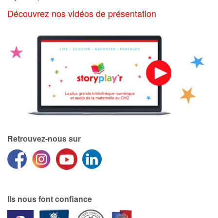
Art, espace, activité
Découvrez nos vidéos de présentation
Documentaires
En famille
Quotidien et loisirs
À l'école
Fêtes et évènements
Retrouvez-nous sur
Amour et amitié
Sujets de société
Émotions et sentiments
Ils nous font confiance
Formats et illustrations