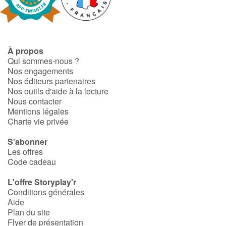
Fable, mythe, littérature et poésie
Princesses et princes, rois, reines et dragons
À propos
Ogres, monstres et sorcières
Qui sommes-nous ?
Nos engagements
Héroïnes et héros
Nos éditeurs partenaires
Nos outils d'aide à la lecture
Nous contacter
Écologie, nature, saisons
Mentions légales
Charte vie privée
Les animaux
S'abonner
Les offres
Voyage, épopée, enquête, aventure
Code cadeau
Autour du monde
L'offre Storyplay'r
Conditions générales
Aide
Apprentissage
Plan du site
Flyer de présentation