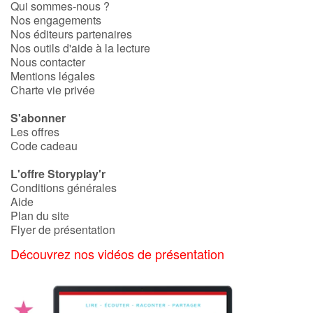
Qui sommes-nous ?
Fable, mythe, littérature et poésie
Nos engagements
Nos éditeurs partenaires
Princesses et princes, rois, reines et dragons
Nos outils d'aide à la lecture
Nous contacter
Mentions légales
Ogres, monstres et sorcières
Charte vie privée
Héroïnes et héros
S'abonner
Les offres
Écologie, nature, saisons
Code cadeau
L'offre Storyplay'r
Les animaux
Conditions générales
Aide
Voyage, épopée, enquête, aventure
Plan du site
Flyer de présentation
Autour du monde
Découvrez nos vidéos de présentation
Apprentissage