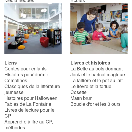
Médiathèques
Écoles
Catalogue anglais
Contraste +
Aide
Liens
Livres et histoires
Contes pour enfants
La Belle au bois dormant
Accueil
Histoires pour dormir
Jack et le haricot magique
Comptines
La laitière et le pot au lait
Famille
Classiques de la littérature
Le lièvre et la tortue
jeunesse
Cosette
Écoles
Histoires pour Halloween
Matin brun
Fables de La Fontaine
Boucle d'or et les 3 ours
Livres de lecture pour le
Médiathèques
CP
Apprendre à lire au CP,
Vidéos & Tutoriaux
méthodes