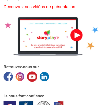
Art, espace, activité
Découvrez nos vidéos de présentation
Documentaires
En famille
Quotidien et loisirs
À l'école
Fêtes et évènements
Retrouvez-nous sur
Amour et amitié
Sujets de société
Émotions et sentiments
Ils nous font confiance
Formats et illustrations