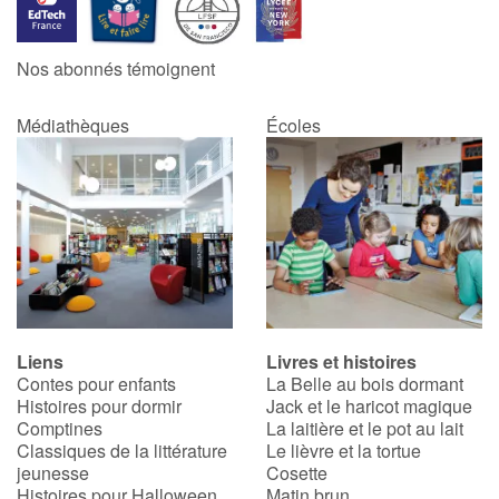
Catalogue anglais
Nos abonnés témoignent
Médiathèques
Écoles
Contraste +
Aide
Accueil
Famille
Liens
Livres et histoires
Écoles
Contes pour enfants
La Belle au bois dormant
Histoires pour dormir
Jack et le haricot magique
Médiathèques
Comptines
La laitière et le pot au lait
Classiques de la littérature
Le lièvre et la tortue
jeunesse
Cosette
Vidéos & Tutoriaux
Histoires pour Halloween
Matin brun