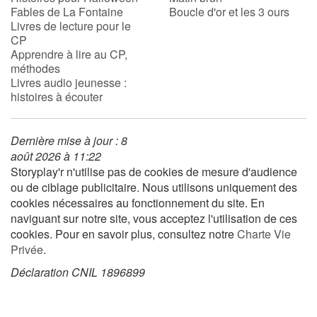
Fables de La Fontaine
Boucle d'or et les 3 ours
Livres de lecture pour le
CP
Blog
Apprendre à lire au CP,
méthodes
Actualités
Livres audio jeunesse :
histoires à écouter
Par thématique
Dernière mise à jour : 8
Rencontres et témoignages
août 2026 à 11:22
Storyplay'r n'utilise pas de cookies de mesure d'audience
Contes d'ici et d'ailleurs
ou de ciblage publicitaire. Nous utilisons uniquement des
cookies nécessaires au fonctionnement du site. En
Autour de la lecture
naviguant sur notre site, vous acceptez l'utilisation de ces
cookies. Pour en savoir plus, consultez notre
Charte Vie
Apprendre à lire
Privée
.
Déclaration CNIL 1896899
Livre audio
Activités et ateliers