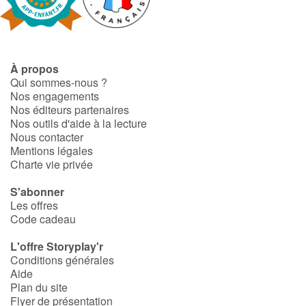
Fable, mythe, littérature et poésie
Princesses et princes, rois, reines et dragons
À propos
Ogres, monstres et sorcières
Qui sommes-nous ?
Nos engagements
Héroïnes et héros
Nos éditeurs partenaires
Nos outils d'aide à la lecture
Nous contacter
Écologie, nature, saisons
Mentions légales
Charte vie privée
Les animaux
S'abonner
Les offres
Voyage, épopée, enquête, aventure
Code cadeau
Autour du monde
L'offre Storyplay'r
Conditions générales
Aide
Apprentissage
Plan du site
Flyer de présentation