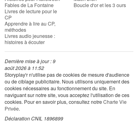
Fables de La Fontaine
Boucle d'or et les 3 ours
Livres de lecture pour le
CP
Blog
Apprendre à lire au CP,
méthodes
Actualités
Livres audio jeunesse :
histoires à écouter
Par thématique
Dernière mise à jour : 9
Rencontres et témoignages
août 2026 à 11:52
Storyplay'r n'utilise pas de cookies de mesure d'audience
Contes d'ici et d'ailleurs
ou de ciblage publicitaire. Nous utilisons uniquement des
cookies nécessaires au fonctionnement du site. En
Autour de la lecture
naviguant sur notre site, vous acceptez l'utilisation de ces
cookies. Pour en savoir plus, consultez notre
Charte Vie
Apprendre à lire
Privée
.
Déclaration CNIL 1896899
Livre audio
Activités et ateliers