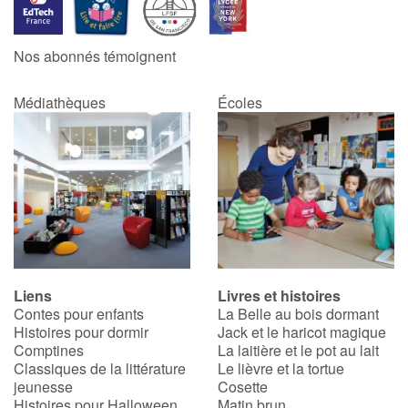
Catalogue anglais
Nos abonnés témoignent
Médiathèques
Écoles
Contraste +
Aide
Accueil
Famille
Liens
Livres et histoires
Écoles
Contes pour enfants
La Belle au bois dormant
Histoires pour dormir
Jack et le haricot magique
Médiathèques
Comptines
La laitière et le pot au lait
Classiques de la littérature
Le lièvre et la tortue
jeunesse
Cosette
Vidéos & Tutoriaux
Histoires pour Halloween
Matin brun