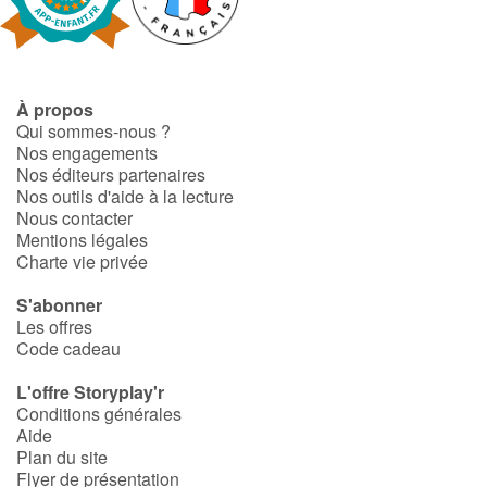
Fable, mythe, littérature et poésie
Princesses et princes, rois, reines et dragons
À propos
Ogres, monstres et sorcières
Qui sommes-nous ?
Nos engagements
Héroïnes et héros
Nos éditeurs partenaires
Nos outils d'aide à la lecture
Nous contacter
Écologie, nature, saisons
Mentions légales
Charte vie privée
Les animaux
S'abonner
Les offres
Voyage, épopée, enquête, aventure
Code cadeau
Autour du monde
L'offre Storyplay'r
Conditions générales
Aide
Apprentissage
Plan du site
Flyer de présentation