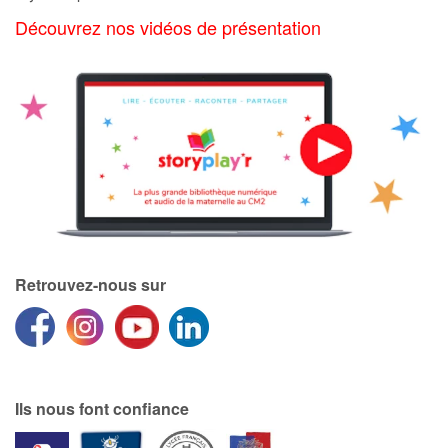
Art, espace, activité
Découvrez nos vidéos de présentation
Documentaires
En famille
Quotidien et loisirs
À l'école
Fêtes et évènements
Retrouvez-nous sur
Amour et amitié
Sujets de société
Émotions et sentiments
Ils nous font confiance
Formats et illustrations