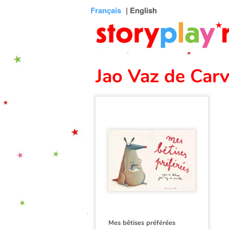
Connexion
Menu
Contenu
Recherche
Bibliothèque
Bas
Français
| English
de
page
Jao Vaz de Car
Mes bêtises préférées