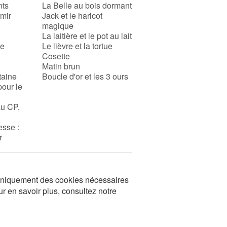
nts
La Belle au bois dormant
rmir
Jack et le haricot
magique
La laitière et le pot au lait
se
Le lièvre et la tortue
Cosette
Matin brun
taine
Boucle d'or et les 3 ours
pour le
au CP,
esse :
r
s uniquement des cookies nécessaires
ur en savoir plus, consultez notre