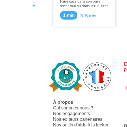
Faire caca dans son bain,
sortir tout nu dans la rue, tirer
la langue à la maîtresse…
1 min
3-5 ans
Certains animaux ne peuvent
s’en empêcher !
D
p
À propos
Qui sommes-nous ?
Nos engagements
Nos éditeurs partenaires
Nos outils d'aide à la lecture
R