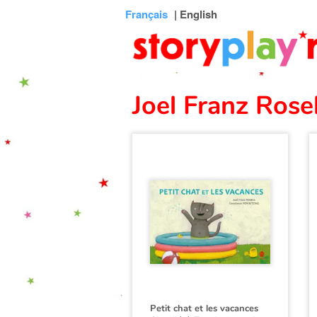
Connexion
Menu
Contenu
Recherche
Bibliothèque
Bas
Français
| English
de
page
Joel Franz Rosel
Petit chat et les vacances