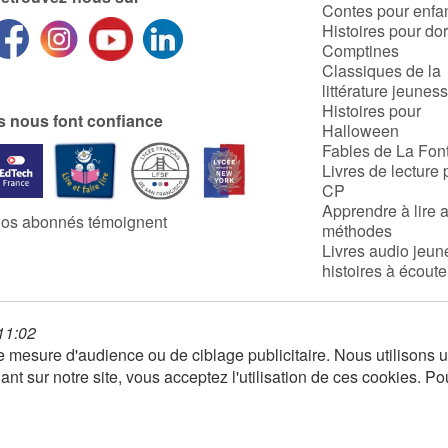
Contes pour enfa
Histoires pour do
Comptines
Classiques de la
littérature jeunes
Histoires pour
ls nous font confiance
Halloween
Fables de La Fon
Livres de lecture 
CP
Apprendre à lire 
os abonnés témoignent
méthodes
Livres audio jeun
histoires à écoute
 11:02
 de mesure d'audience ou de ciblage publicitaire. Nous utilison
nt sur notre site, vous acceptez l'utilisation de ces cookies. Po