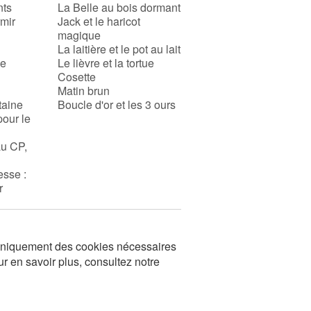
nts
La Belle au bois dormant
rmir
Jack et le haricot
magique
La laitière et le pot au lait
se
Le lièvre et la tortue
Cosette
Matin brun
taine
Boucle d'or et les 3 ours
pour le
au CP,
esse :
r
s uniquement des cookies nécessaires
ur en savoir plus, consultez notre