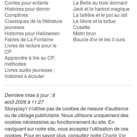
Contes pour enfants
La Belle au bois dormant
Histoires pour dormir
Jack et le haricot magique
Comptines
La laitière et le pot au lait
Blog
Classiques de la littérature
Le lièvre et la tortue
jeunesse
Cosette
Actualités
Histoires pour Halloween
Matin brun
Fables de La Fontaine
Boucle d'or et les 3 ours
Livres de lecture pour le
Par thématique
CP
Apprendre à lire au CP,
Rencontres et témoignages
méthodes
Livres audio jeunesse :
histoires à écouter
Contes d'ici et d'ailleurs
Autour de la lecture
Dernière mise à jour : 8
août 2026 à 11:27
Apprendre à lire
Storyplay'r n'utilise pas de cookies de mesure d'audience
ou de ciblage publicitaire. Nous utilisons uniquement des
cookies nécessaires au fonctionnement du site. En
Livre audio
naviguant sur notre site, vous acceptez l'utilisation de ces
cookies. Pour en savoir plus, consultez notre
Charte Vie
Activités et ateliers