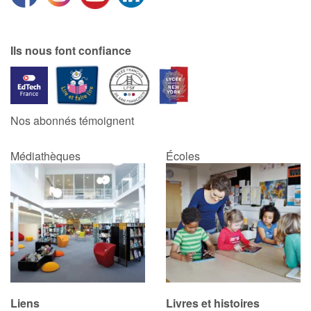
Catalogue anglais
Ils nous font confiance
Contraste +
Nos abonnés témoignent
Aide
Médiathèques
Écoles
Accueil
Famille
Écoles
Médiathèques
Vidéos & Tutoriaux
Liens
Livres et histoires