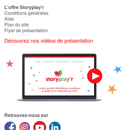
Art, espace, activité
L'offre Storyplay'r
Conditions générales
Documentaires
Aide
Plan du site
En famille
Flyer de présentation
Découvrez nos vidéos de présentation
Quotidien et loisirs
À l'école
Fêtes et évènements
Amour et amitié
Sujets de société
Émotions et sentiments
Retrouvez-nous sur
Formats et illustrations