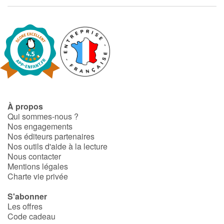
Fable, mythe, littérature et poésie
Princesses et princes, rois, reines et dragons
Ogres, monstres et sorcières
Héroïnes et héros
Écologie, nature, saisons
À propos
Qui sommes-nous ?
Nos engagements
Les animaux
Nos éditeurs partenaires
Nos outils d'aide à la lecture
Voyage, épopée, enquête, aventure
Nous contacter
Mentions légales
Charte vie privée
Autour du monde
S'abonner
Apprentissage
Les offres
Code cadeau