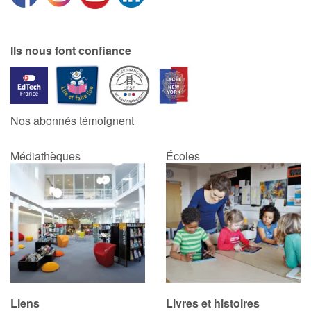
Catalogue anglais
Ils nous font confiance
Contraste +
Nos abonnés témoignent
Aide
Médiathèques
Écoles
Accueil
Famille
Écoles
Médiathèques
Vidéos & Tutoriaux
Liens
Livres et histoires