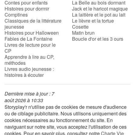
Contes pour enfants
La Belle au bois dormant
Histoires pour dormir
Jack et le haricot magique
Comptines
La laitière et le pot au lait
Blog
Classiques de la littérature
Le lièvre et la tortue
jeunesse
Cosette
Actualités
Histoires pour Halloween
Matin brun
Fables de La Fontaine
Boucle d'or et les 3 ours
Livres de lecture pour le
Par thématique
CP
Apprendre à lire au CP,
Rencontres et témoignages
méthodes
Livres audio jeunesse :
histoires à écouter
Contes d'ici et d'ailleurs
Autour de la lecture
Dernière mise à jour : 7
août 2026 à 10:33
Apprendre à lire
Storyplay'r n'utilise pas de cookies de mesure d'audience
ou de ciblage publicitaire. Nous utilisons uniquement des
cookies nécessaires au fonctionnement du site. En
Livre audio
naviguant sur notre site, vous acceptez l'utilisation de ces
cookies. Pour en savoir plus, consultez notre
Charte Vie
Activités et ateliers