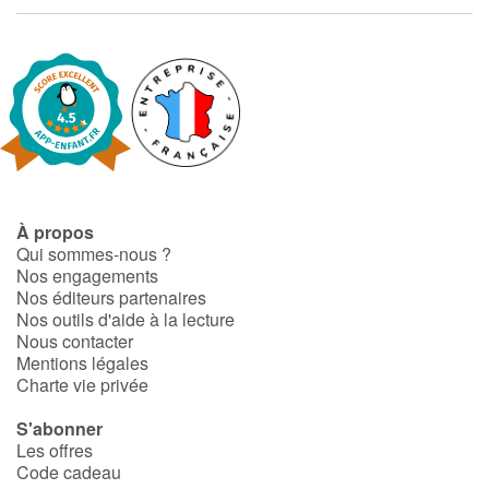
Fable, mythe, littérature et poésie
Princesses et princes, rois, reines et dragons
Ogres, monstres et sorcières
Héroïnes et héros
Écologie, nature, saisons
À propos
Qui sommes-nous ?
Nos engagements
Les animaux
Nos éditeurs partenaires
Nos outils d'aide à la lecture
Voyage, épopée, enquête, aventure
Nous contacter
Mentions légales
Charte vie privée
Autour du monde
S'abonner
Apprentissage
Les offres
Code cadeau