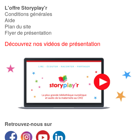
Art, espace, activité
L'offre Storyplay'r
Conditions générales
Documentaires
Aide
Plan du site
En famille
Flyer de présentation
Découvrez nos vidéos de présentation
Quotidien et loisirs
À l'école
Fêtes et évènements
Amour et amitié
Sujets de société
Émotions et sentiments
Retrouvez-nous sur
Formats et illustrations