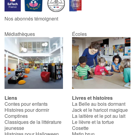
Catalogue anglais
Nos abonnés témoignent
Médiathèques
Écoles
Contraste +
Aide
Accueil
Famille
Liens
Livres et histoires
Écoles
Contes pour enfants
La Belle au bois dormant
Histoires pour dormir
Jack et le haricot magique
Médiathèques
Comptines
La laitière et le pot au lait
Classiques de la littérature
Le lièvre et la tortue
jeunesse
Cosette
Vidéos & Tutoriaux
Histoires pour Halloween
Matin brun