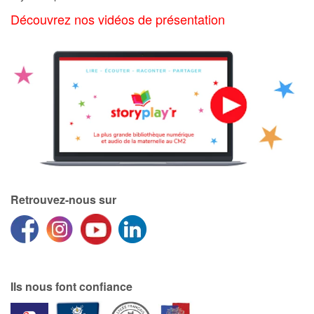
Art, espace, activité
Découvrez nos vidéos de présentation
Documentaires
En famille
Quotidien et loisirs
À l'école
Fêtes et évènements
Retrouvez-nous sur
Amour et amitié
Sujets de société
Émotions et sentiments
Ils nous font confiance
Formats et illustrations