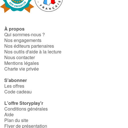
Fable, mythe, littérature et poésie
Princesses et princes, rois, reines et dragons
À propos
Ogres, monstres et sorcières
Qui sommes-nous ?
Nos engagements
Héroïnes et héros
Nos éditeurs partenaires
Nos outils d'aide à la lecture
Nous contacter
Écologie, nature, saisons
Mentions légales
Charte vie privée
Les animaux
S'abonner
Les offres
Voyage, épopée, enquête, aventure
Code cadeau
Autour du monde
L'offre Storyplay'r
Conditions générales
Aide
Apprentissage
Plan du site
Flyer de présentation