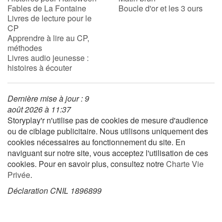
Fables de La Fontaine
Boucle d'or et les 3 ours
Livres de lecture pour le
CP
Blog
Apprendre à lire au CP,
méthodes
Actualités
Livres audio jeunesse :
histoires à écouter
Par thématique
Dernière mise à jour : 9
Rencontres et témoignages
août 2026 à 11:37
Storyplay'r n'utilise pas de cookies de mesure d'audience
Contes d'ici et d'ailleurs
ou de ciblage publicitaire. Nous utilisons uniquement des
cookies nécessaires au fonctionnement du site. En
Autour de la lecture
naviguant sur notre site, vous acceptez l'utilisation de ces
cookies. Pour en savoir plus, consultez notre
Charte Vie
Apprendre à lire
Privée
.
Déclaration CNIL 1896899
Livre audio
Activités et ateliers