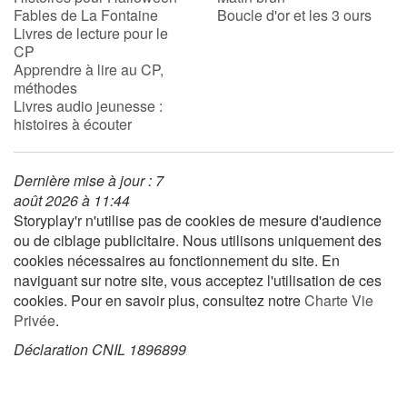
Fables de La Fontaine
Boucle d'or et les 3 ours
Livres de lecture pour le
CP
Blog
Apprendre à lire au CP,
méthodes
Actualités
Livres audio jeunesse :
histoires à écouter
Par thématique
Dernière mise à jour : 7
Rencontres et témoignages
août 2026 à 11:44
Storyplay'r n'utilise pas de cookies de mesure d'audience
Contes d'ici et d'ailleurs
ou de ciblage publicitaire. Nous utilisons uniquement des
cookies nécessaires au fonctionnement du site. En
Autour de la lecture
naviguant sur notre site, vous acceptez l'utilisation de ces
cookies. Pour en savoir plus, consultez notre
Charte Vie
Apprendre à lire
Privée
.
Déclaration CNIL 1896899
Livre audio
Activités et ateliers