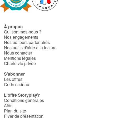
Fable, mythe, littérature et poésie
Princesses et princes, rois, reines et dragons
À propos
Ogres, monstres et sorcières
Qui sommes-nous ?
Nos engagements
Héroïnes et héros
Nos éditeurs partenaires
Nos outils d'aide à la lecture
Nous contacter
Écologie, nature, saisons
Mentions légales
Charte vie privée
Les animaux
S'abonner
Les offres
Voyage, épopée, enquête, aventure
Code cadeau
Autour du monde
L'offre Storyplay'r
Conditions générales
Aide
Apprentissage
Plan du site
Flyer de présentation