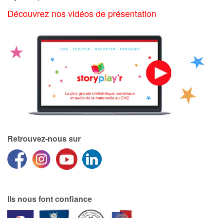
Art, espace, activité
Découvrez nos vidéos de présentation
Documentaires
En famille
Quotidien et loisirs
À l'école
Fêtes et évènements
Retrouvez-nous sur
Amour et amitié
Sujets de société
Émotions et sentiments
Ils nous font confiance
Formats et illustrations