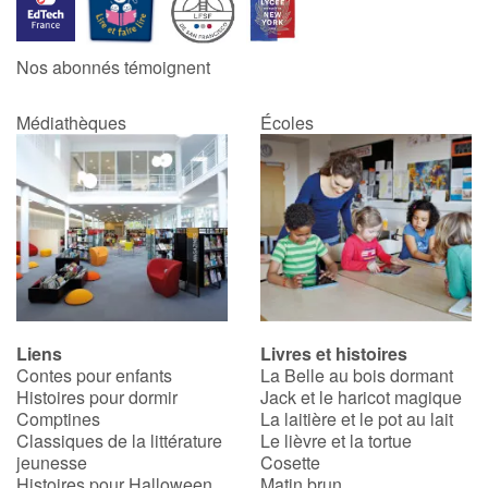
Catalogue anglais
Nos abonnés témoignent
Médiathèques
Écoles
Contraste +
Aide
Accueil
Famille
Liens
Livres et histoires
Écoles
Contes pour enfants
La Belle au bois dormant
Histoires pour dormir
Jack et le haricot magique
Médiathèques
Comptines
La laitière et le pot au lait
Classiques de la littérature
Le lièvre et la tortue
jeunesse
Cosette
Vidéos & Tutoriaux
Histoires pour Halloween
Matin brun