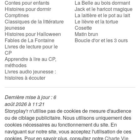
Contes pour enfants
La Belle au bois dormant
Histoires pour dormir
Jack et le haricot magique
Comptines
La laitière et le pot au lait
Blog
Classiques de la littérature
Le lièvre et la tortue
jeunesse
Cosette
Actualités
Histoires pour Halloween
Matin brun
Fables de La Fontaine
Boucle d'or et les 3 ours
Livres de lecture pour le
Par thématique
CP
Apprendre à lire au CP,
Rencontres et témoignages
méthodes
Livres audio jeunesse :
histoires à écouter
Contes d'ici et d'ailleurs
Autour de la lecture
Dernière mise à jour : 6
août 2026 à 11:21
Apprendre à lire
Storyplay'r n'utilise pas de cookies de mesure d'audience
ou de ciblage publicitaire. Nous utilisons uniquement des
cookies nécessaires au fonctionnement du site. En
Livre audio
naviguant sur notre site, vous acceptez l'utilisation de ces
cookies. Pour en savoir plus, consultez notre
Charte Vie
Activités et ateliers