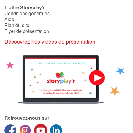
Art, espace, activité
L'offre Storyplay'r
Conditions générales
Documentaires
Aide
Plan du site
En famille
Flyer de présentation
Découvrez nos vidéos de présentation
Quotidien et loisirs
À l'école
Fêtes et évènements
Amour et amitié
Sujets de société
Émotions et sentiments
Retrouvez-nous sur
Formats et illustrations