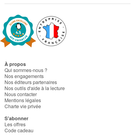
Fable, mythe, littérature et poésie
Princesses et princes, rois, reines et dragons
Ogres, monstres et sorcières
Héroïnes et héros
Écologie, nature, saisons
À propos
Qui sommes-nous ?
Nos engagements
Les animaux
Nos éditeurs partenaires
Nos outils d'aide à la lecture
Voyage, épopée, enquête, aventure
Nous contacter
Mentions légales
Charte vie privée
Autour du monde
S'abonner
Apprentissage
Les offres
Code cadeau