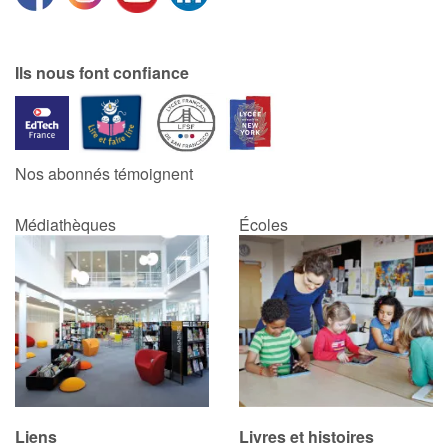
Catalogue anglais
Ils nous font confiance
Contraste +
Nos abonnés témoignent
Aide
Médiathèques
Écoles
Accueil
Famille
Écoles
Médiathèques
Vidéos & Tutoriaux
Liens
Livres et histoires