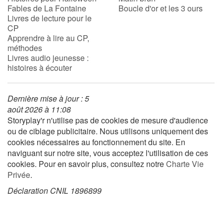
Fables de La Fontaine
Boucle d'or et les 3 ours
Livres de lecture pour le
CP
Blog
Apprendre à lire au CP,
méthodes
Actualités
Livres audio jeunesse :
histoires à écouter
Par thématique
Dernière mise à jour : 5
Rencontres et témoignages
août 2026 à 11:08
Storyplay'r n'utilise pas de cookies de mesure d'audience
Contes d'ici et d'ailleurs
ou de ciblage publicitaire. Nous utilisons uniquement des
cookies nécessaires au fonctionnement du site. En
Autour de la lecture
naviguant sur notre site, vous acceptez l'utilisation de ces
cookies. Pour en savoir plus, consultez notre
Charte Vie
Apprendre à lire
Privée
.
Déclaration CNIL 1896899
Livre audio
Activités et ateliers