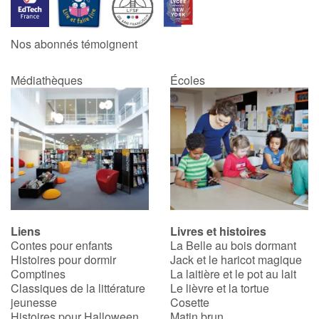
Catalogue anglais
Nos abonnés témoignent
Médiathèques
Écoles
Contraste +
Aide
Accueil
Famille
Liens
Livres et histoires
Écoles
Contes pour enfants
La Belle au bois dormant
Histoires pour dormir
Jack et le haricot magique
Médiathèques
Comptines
La laitière et le pot au lait
Classiques de la littérature
Le lièvre et la tortue
jeunesse
Cosette
Vidéos & Tutoriaux
Histoires pour Halloween
Matin brun