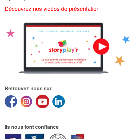
Art, espace, activité
Découvrez nos vidéos de présentation
Documentaires
En famille
Quotidien et loisirs
À l'école
Fêtes et évènements
Retrouvez-nous sur
Amour et amitié
Sujets de société
Émotions et sentiments
Ils nous font confiance
Formats et illustrations