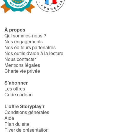
Fable, mythe, littérature et poésie
Princesses et princes, rois, reines et dragons
À propos
Ogres, monstres et sorcières
Qui sommes-nous ?
Nos engagements
Héroïnes et héros
Nos éditeurs partenaires
Nos outils d'aide à la lecture
Nous contacter
Écologie, nature, saisons
Mentions légales
Charte vie privée
Les animaux
S'abonner
Les offres
Voyage, épopée, enquête, aventure
Code cadeau
Autour du monde
L'offre Storyplay'r
Conditions générales
Aide
Apprentissage
Plan du site
Flyer de présentation