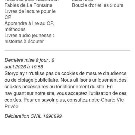
Fables de La Fontaine
Boucle d'or et les 3 ours
Livres de lecture pour le
Apprendre les langues
CP
Apprendre à lire au CP,
méthodes
Dyslexie, troubles de la lecture
Livres audio jeunesse :
histoires à écouter
Nos listes de lecture
Les plus lus
Dernière mise à jour : 8
août 2026 à 10:58
Storyplay'r n'utilise pas de cookies de mesure d'audience
Coups de coeur
ou de ciblage publicitaire. Nous utilisons uniquement des
cookies nécessaires au fonctionnement du site. En
naviguant sur notre site, vous acceptez l'utilisation de ces
cookies. Pour en savoir plus, consultez notre
Charte Vie
Privée
.
Déclaration CNIL 1896899