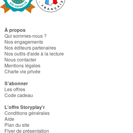
Art, espace, activité
Documentaires
À propos
En famille
Qui sommes-nous ?
Nos engagements
Quotidien et loisirs
Nos éditeurs partenaires
Nos outils d'aide à la lecture
À l'école
Nous contacter
Mentions légales
Charte vie privée
Fêtes et évènements
S'abonner
Amour et amitié
Les offres
Code cadeau
Sujets de société
L'offre Storyplay'r
Conditions générales
Émotions et sentiments
Aide
Plan du site
Flyer de présentation
Formats et illustrations