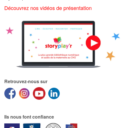
Découvrez nos vidéos de présentation
Catalogue anglais
Contraste +
Aide
Accueil
Famille
Retrouvez-nous sur
Écoles
Médiathèques
Ils nous font confiance
Vidéos & Tutoriaux