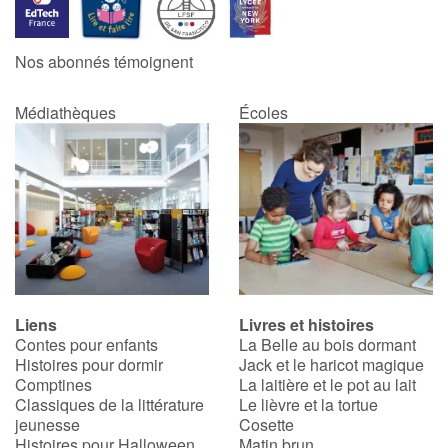
Blog
Nos abonnés témoignent
Actualités
Médiathèques
Écoles
Par thématique
Rencontres et témoignages
Contes d'ici et d'ailleurs
Autour de la lecture
Liens
Livres et histoires
Contes pour enfants
La Belle au bois dormant
Apprendre à lire
Histoires pour dormir
Jack et le haricot magique
Comptines
La laitière et le pot au lait
Livre audio
Classiques de la littérature
Le lièvre et la tortue
jeunesse
Cosette
Histoires pour Halloween
Matin brun
Activités et ateliers