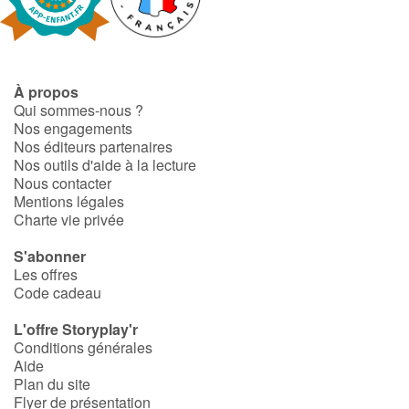
Fable, mythe, littérature et poésie
Princesses et princes, rois, reines et dragons
À propos
Ogres, monstres et sorcières
Qui sommes-nous ?
Nos engagements
Héroïnes et héros
Nos éditeurs partenaires
Nos outils d'aide à la lecture
Nous contacter
Écologie, nature, saisons
Mentions légales
Charte vie privée
Les animaux
S'abonner
Les offres
Voyage, épopée, enquête, aventure
Code cadeau
Autour du monde
L'offre Storyplay'r
Conditions générales
Aide
Apprentissage
Plan du site
Flyer de présentation