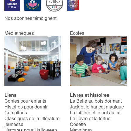
Catalogue anglais
Nos abonnés témoignent
Médiathèques
Écoles
Contraste +
Aide
Accueil
Famille
Liens
Livres et histoires
Écoles
Contes pour enfants
La Belle au bois dormant
Histoires pour dormir
Jack et le haricot magique
Médiathèques
Comptines
La laitière et le pot au lait
Classiques de la littérature
Le lièvre et la tortue
jeunesse
Cosette
Vidéos & Tutoriaux
Histoires pour Halloween
Matin brun