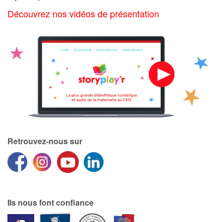
Art, espace, activité
Découvrez nos vidéos de présentation
Documentaires
En famille
Quotidien et loisirs
À l'école
Fêtes et évènements
Retrouvez-nous sur
Amour et amitié
Sujets de société
Émotions et sentiments
Ils nous font confiance
Formats et illustrations