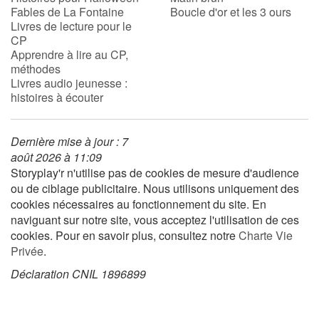
Fables de La Fontaine
Boucle d'or et les 3 ours
Livres de lecture pour le
CP
Blog
Apprendre à lire au CP,
méthodes
Actualités
Livres audio jeunesse :
histoires à écouter
Par thématique
Dernière mise à jour : 7
Rencontres et témoignages
août 2026 à 11:09
Storyplay'r n'utilise pas de cookies de mesure d'audience
Contes d'ici et d'ailleurs
ou de ciblage publicitaire. Nous utilisons uniquement des
cookies nécessaires au fonctionnement du site. En
Autour de la lecture
naviguant sur notre site, vous acceptez l'utilisation de ces
cookies. Pour en savoir plus, consultez notre
Charte Vie
Apprendre à lire
Privée
.
Déclaration CNIL 1896899
Livre audio
Activités et ateliers