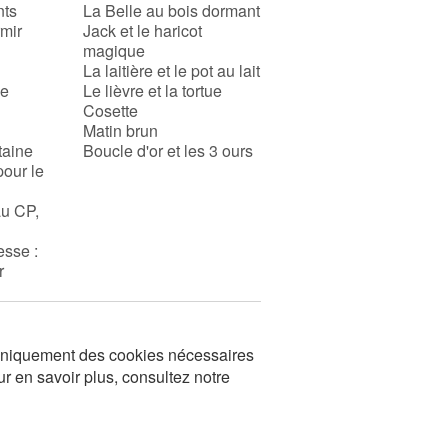
nts
La Belle au bois dormant
rmir
Jack et le haricot
magique
La laitière et le pot au lait
se
Le lièvre et la tortue
Cosette
Matin brun
taine
Boucle d'or et les 3 ours
pour le
au CP,
esse :
r
s uniquement des cookies nécessaires
ur en savoir plus, consultez notre