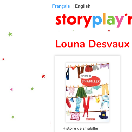
Connexion
Menu
Contenu
Recherche
Bibliothèque
Bas
Français
| English
de
page
Louna Desvaux
Histoire de s'habiller