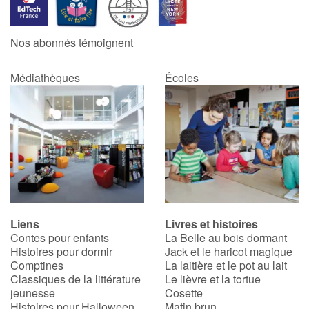
Blog
Nos abonnés témoignent
Actualités
Médiathèques
Écoles
Par thématique
Rencontres et témoignages
Contes d'ici et d'ailleurs
Autour de la lecture
Liens
Livres et histoires
Contes pour enfants
La Belle au bois dormant
Apprendre à lire
Histoires pour dormir
Jack et le haricot magique
Comptines
La laitière et le pot au lait
Livre audio
Classiques de la littérature
Le lièvre et la tortue
jeunesse
Cosette
Histoires pour Halloween
Matin brun
Activités et ateliers