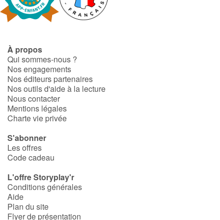
Art, espace, activité
Documentaires
À propos
En famille
Qui sommes-nous ?
Nos engagements
Quotidien et loisirs
Nos éditeurs partenaires
Nos outils d'aide à la lecture
À l'école
Nous contacter
Mentions légales
Charte vie privée
Fêtes et évènements
S'abonner
Amour et amitié
Les offres
Code cadeau
Sujets de société
L'offre Storyplay'r
Conditions générales
Émotions et sentiments
Aide
Plan du site
Flyer de présentation
Formats et illustrations