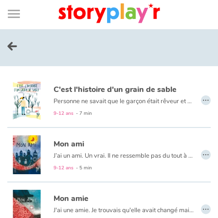
Connexion
Menu
Contenu
Recherche
Bibliothèque
Bas
de
page
Menu
➜
EN
Je me connecte
C'est l'histoire d'un grain de sable
Tester gratuitement
…
Personne ne savait que le garçon était rêveur et maladroit parce que le grain de sable était déjà là...
9-12 ans
- 7 min
Bibliothèque
Mon ami
Prix
…
J’ai un ami. Un vrai. Il ne ressemble pas du tout à l’ami tel que je me l’imaginais. Mais même quand on ne se voit pas, je pense à lui, et ça m’aide vraiment !
Au format papier, ce livre est un album recto-verso. Découvrez cette histoire du
9-12 ans
- 5 min
Accueil
Mon amie
Contes d'ici et d'ailleurs
…
J'ai une amie. Je trouvais qu'elle avait changé mais elle ne voulait pas me délivrer son secret.