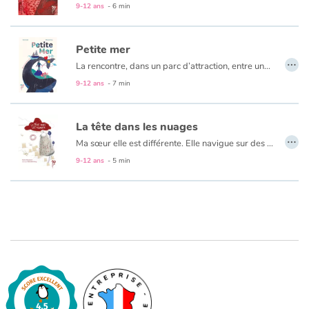
Fable, mythe, littérature et poésie
Au format papier, ce livre est un album recto-verso. Découvrez cette histoire du
9-12 ans
- 6 min
Princesses et princes, rois, reines et dragons
Petite mer
…
La rencontre, dans un parc d’attraction, entre une petite fille et une baleine, rencontre qui déclenche une action engagée pour la Liberté.
Ogres, monstres et sorcières
9-12 ans
- 7 min
Héroïnes et héros
La tête dans les nuages
…
Écologie, nature, saisons
Ma sœur elle est différente. Elle navigue sur des bateaux de papiers qu’elle plie à longueur de journée...
9-12 ans
- 5 min
Les animaux
Voyage, épopée, enquête, aventure
Autour du monde
Apprentissage