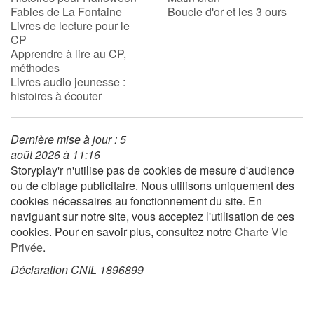
Fables de La Fontaine
Boucle d'or et les 3 ours
Livres de lecture pour le
Apprendre les langues
CP
Apprendre à lire au CP,
méthodes
Dyslexie, troubles de la lecture
Livres audio jeunesse :
histoires à écouter
Nos listes de lecture
Les plus lus
Dernière mise à jour : 5
août 2026 à 11:16
Storyplay'r n'utilise pas de cookies de mesure d'audience
Coups de coeur
ou de ciblage publicitaire. Nous utilisons uniquement des
cookies nécessaires au fonctionnement du site. En
naviguant sur notre site, vous acceptez l'utilisation de ces
cookies. Pour en savoir plus, consultez notre
Charte Vie
Privée
.
Déclaration CNIL 1896899