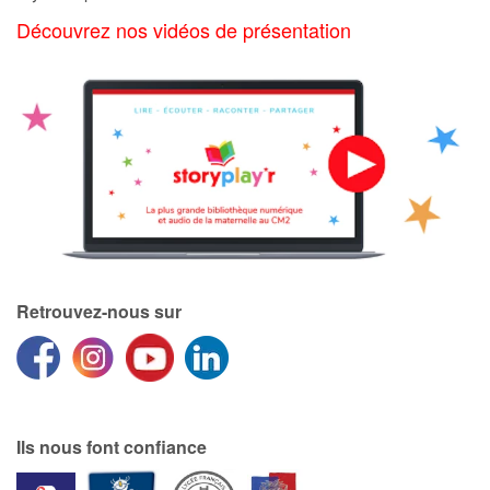
Découvrez nos vidéos de présentation
Catalogue anglais
Contraste +
Aide
Accueil
Famille
Retrouvez-nous sur
Écoles
Médiathèques
Ils nous font confiance
Vidéos & Tutoriaux