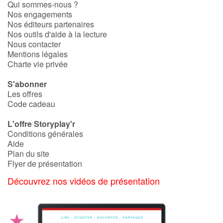
Art, espace, activité
Qui sommes-nous ?
Nos engagements
Nos éditeurs partenaires
Documentaires
Nos outils d'aide à la lecture
Nous contacter
En famille
Mentions légales
Charte vie privée
Quotidien et loisirs
S'abonner
Les offres
À l'école
Code cadeau
L'offre Storyplay'r
Fêtes et évènements
Conditions générales
Aide
Amour et amitié
Plan du site
Flyer de présentation
Sujets de société
Découvrez nos vidéos de présentation
Émotions et sentiments
Formats et illustrations