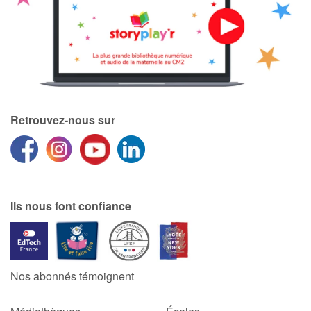
Catalogue anglais
Contraste +
Retrouvez-nous sur
Aide
Accueil
Famille
Ils nous font confiance
Écoles
Médiathèques
Nos abonnés témoignent
Vidéos & Tutoriaux