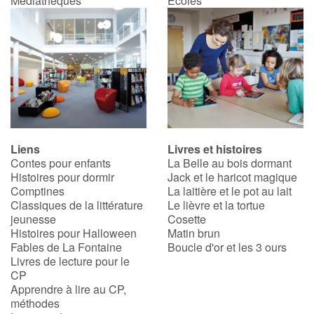
Médiathèques
Écoles
Blog
Actualités
Par thématique
Rencontres et témoignages
Liens
Livres et histoires
Contes pour enfants
La Belle au bois dormant
Contes d'ici et d'ailleurs
Histoires pour dormir
Jack et le haricot magique
Comptines
La laitière et le pot au lait
Classiques de la littérature
Le lièvre et la tortue
Autour de la lecture
jeunesse
Cosette
Histoires pour Halloween
Matin brun
Apprendre à lire
Fables de La Fontaine
Boucle d'or et les 3 ours
Livres de lecture pour le
CP
Livre audio
Apprendre à lire au CP,
méthodes
Activités et ateliers