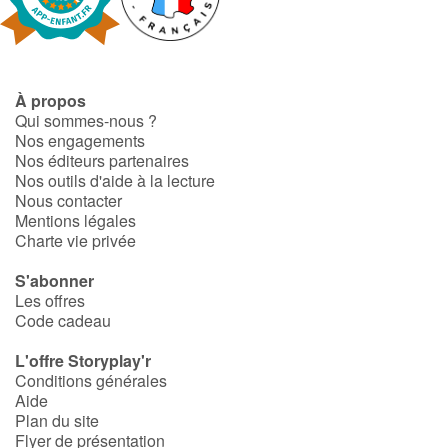
Fable, mythe, littérature et poésie
Princesses et princes, rois, reines et dragons
À propos
Ogres, monstres et sorcières
Qui sommes-nous ?
Nos engagements
Héroïnes et héros
Nos éditeurs partenaires
Nos outils d'aide à la lecture
Nous contacter
Écologie, nature, saisons
Mentions légales
Charte vie privée
Les animaux
S'abonner
Les offres
Voyage, épopée, enquête, aventure
Code cadeau
Autour du monde
L'offre Storyplay'r
Conditions générales
Aide
Apprentissage
Plan du site
Flyer de présentation