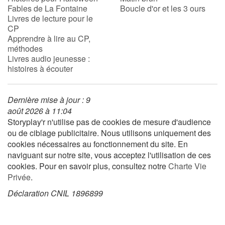
Fables de La Fontaine
Boucle d'or et les 3 ours
Livres de lecture pour le
CP
Blog
Apprendre à lire au CP,
méthodes
Actualités
Livres audio jeunesse :
histoires à écouter
Par thématique
Dernière mise à jour : 9
Rencontres et témoignages
août 2026 à 11:04
Storyplay'r n'utilise pas de cookies de mesure d'audience
Contes d'ici et d'ailleurs
ou de ciblage publicitaire. Nous utilisons uniquement des
cookies nécessaires au fonctionnement du site. En
Autour de la lecture
naviguant sur notre site, vous acceptez l'utilisation de ces
cookies. Pour en savoir plus, consultez notre
Charte Vie
Apprendre à lire
Privée
.
Déclaration CNIL 1896899
Livre audio
Activités et ateliers