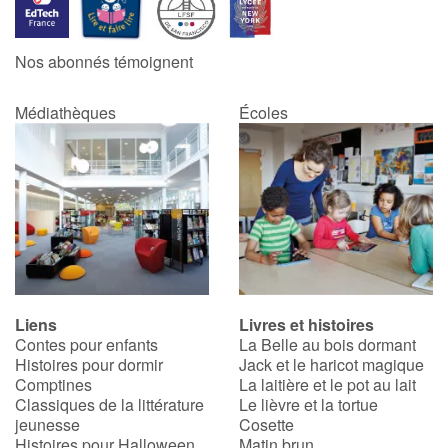
Catalogue anglais
Nos abonnés témoignent
Médiathèques
Écoles
Contraste +
Aide
Accueil
Famille
Liens
Livres et histoires
Écoles
Contes pour enfants
La Belle au bois dormant
Histoires pour dormir
Jack et le haricot magique
Médiathèques
Comptines
La laitière et le pot au lait
Classiques de la littérature
Le lièvre et la tortue
jeunesse
Cosette
Vidéos & Tutoriaux
Histoires pour Halloween
Matin brun