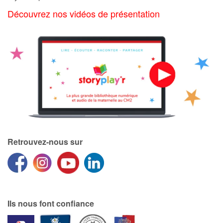
Art, espace, activité
Découvrez nos vidéos de présentation
Documentaires
En famille
Quotidien et loisirs
À l'école
Fêtes et évènements
Retrouvez-nous sur
Amour et amitié
Sujets de société
Émotions et sentiments
Ils nous font confiance
Formats et illustrations