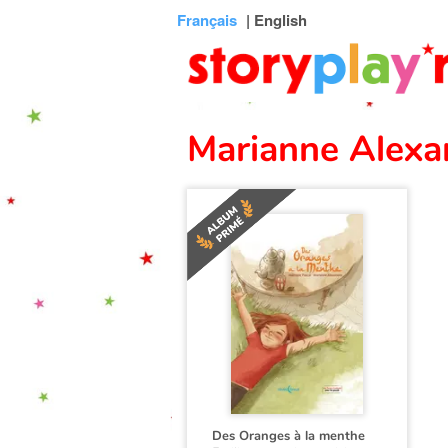
Connexion
Menu
Contenu
Recherche
Bibliothèque
Bas
Français
| English
de
page
Marianne Alexa
Des Oranges à la menthe