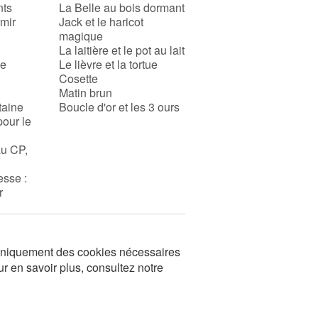
nts
La Belle au bois dormant
rmir
Jack et le haricot
magique
La laitière et le pot au lait
se
Le lièvre et la tortue
Cosette
Matin brun
taine
Boucle d'or et les 3 ours
pour le
au CP,
esse :
r
s uniquement des cookies nécessaires
ur en savoir plus, consultez notre