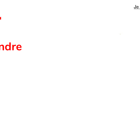
Je
ndre