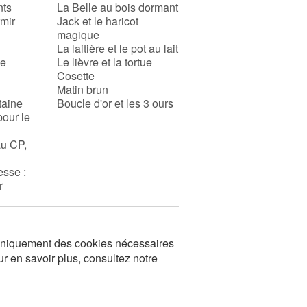
nts
La Belle au bois dormant
rmir
Jack et le haricot
magique
La laitière et le pot au lait
se
Le lièvre et la tortue
Cosette
Matin brun
taine
Boucle d'or et les 3 ours
pour le
au CP,
esse :
r
s uniquement des cookies nécessaires
ur en savoir plus, consultez notre