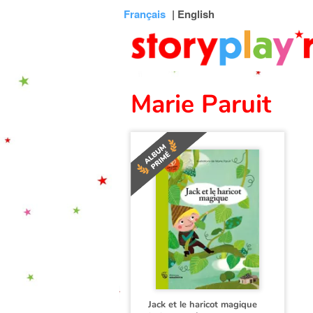
Connexion
Menu
Contenu
Recherche
Bibliothèque
Bas
Français
| English
de
page
Marie Paruit
Jack et le haricot magique