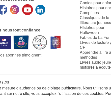
Contes pour enfa
Histoires pour do
Comptines
Classiques de la
littérature jeunes
Histoires pour
ls nous font confiance
Halloween
Fables de La Fon
Livres de lecture 
CP
Apprendre à lire 
os abonnés témoignent
méthodes
Livres audio jeun
histoires à écoute
 11:20
 de mesure d'audience ou de ciblage publicitaire. Nous utilison
nt sur notre site, vous acceptez l'utilisation de ces cookies. Po