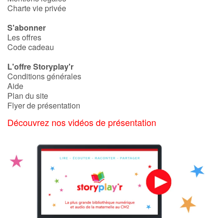
Art, espace, activité
Charte vie privée
Documentaires
S'abonner
Les offres
Code cadeau
En famille
L'offre Storyplay'r
Quotidien et loisirs
Conditions générales
Aide
Plan du site
À l'école
Flyer de présentation
Fêtes et évènements
Découvrez nos vidéos de présentation
Amour et amitié
Sujets de société
Émotions et sentiments
Formats et illustrations