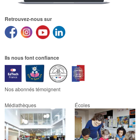
Catalogue anglais
Retrouvez-nous sur
Contraste +
Ils nous font confiance
Aide
Accueil
Famille
Nos abonnés témoignent
Écoles
Médiathèques
Écoles
Médiathèques
Vidéos & Tutoriaux