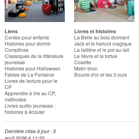
Blog
Liens
Livres et histoires
Actualités
Contes pour enfants
La Belle au bois dormant
Histoires pour dormir
Jack et le haricot magique
Par thématique
Comptines
La laitière et le pot au lait
Classiques de la littérature
Le lièvre et la tortue
jeunesse
Cosette
Rencontres et témoignages
Histoires pour Halloween
Matin brun
Fables de La Fontaine
Boucle d'or et les 3 ours
Contes d'ici et d'ailleurs
Livres de lecture pour le
CP
Apprendre à lire au CP,
Autour de la lecture
méthodes
Livres audio jeunesse :
Apprendre à lire
histoires à écouter
Livre audio
Dernière mise à jour : 5
août 2026 à 11:20
Activités et ateliers