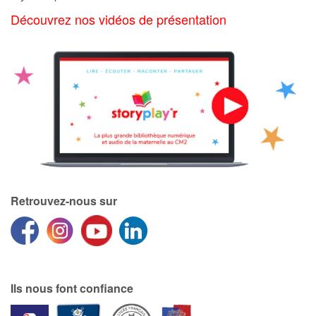
Art, espace, activité
Découvrez nos vidéos de présentation
Documentaires
En famille
Quotidien et loisirs
À l'école
Fêtes et évènements
Retrouvez-nous sur
Amour et amitié
Sujets de société
Émotions et sentiments
Ils nous font confiance
Formats et illustrations