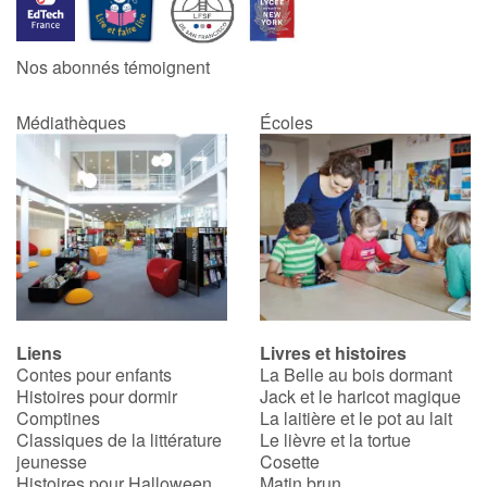
Catalogue anglais
Nos abonnés témoignent
Médiathèques
Écoles
Contraste +
Aide
Accueil
Famille
Liens
Livres et histoires
Écoles
Contes pour enfants
La Belle au bois dormant
Histoires pour dormir
Jack et le haricot magique
Médiathèques
Comptines
La laitière et le pot au lait
Classiques de la littérature
Le lièvre et la tortue
jeunesse
Cosette
Vidéos & Tutoriaux
Histoires pour Halloween
Matin brun