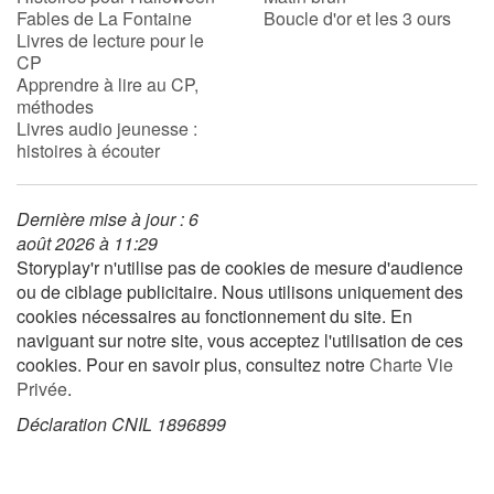
Fables de La Fontaine
Boucle d'or et les 3 ours
Livres de lecture pour le
CP
Blog
Apprendre à lire au CP,
méthodes
Actualités
Livres audio jeunesse :
histoires à écouter
Par thématique
Dernière mise à jour : 6
Rencontres et témoignages
août 2026 à 11:29
Storyplay'r n'utilise pas de cookies de mesure d'audience
Contes d'ici et d'ailleurs
ou de ciblage publicitaire. Nous utilisons uniquement des
cookies nécessaires au fonctionnement du site. En
Autour de la lecture
naviguant sur notre site, vous acceptez l'utilisation de ces
cookies. Pour en savoir plus, consultez notre
Charte Vie
Apprendre à lire
Privée
.
Déclaration CNIL 1896899
Livre audio
Activités et ateliers