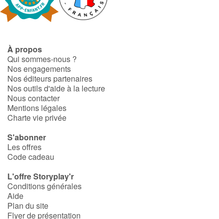
Fable, mythe, littérature et poésie
Princesses et princes, rois, reines et dragons
À propos
Ogres, monstres et sorcières
Qui sommes-nous ?
Nos engagements
Héroïnes et héros
Nos éditeurs partenaires
Nos outils d'aide à la lecture
Nous contacter
Écologie, nature, saisons
Mentions légales
Charte vie privée
Les animaux
S'abonner
Les offres
Voyage, épopée, enquête, aventure
Code cadeau
Autour du monde
L'offre Storyplay'r
Conditions générales
Aide
Apprentissage
Plan du site
Flyer de présentation