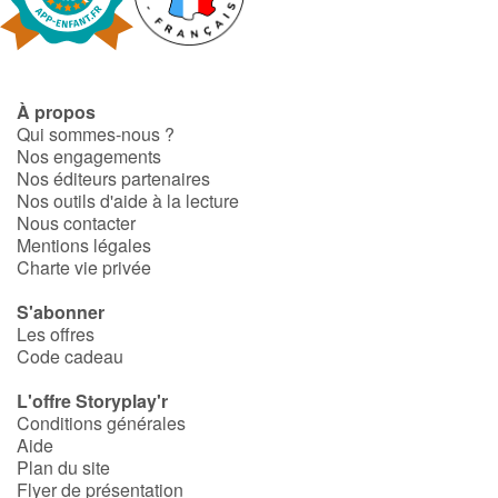
Fable, mythe, littérature et poésie
Princesses et princes, rois, reines et dragons
À propos
Ogres, monstres et sorcières
Qui sommes-nous ?
Nos engagements
Héroïnes et héros
Nos éditeurs partenaires
Nos outils d'aide à la lecture
Nous contacter
Écologie, nature, saisons
Mentions légales
Charte vie privée
Les animaux
S'abonner
Les offres
Voyage, épopée, enquête, aventure
Code cadeau
Autour du monde
L'offre Storyplay'r
Conditions générales
Aide
Apprentissage
Plan du site
Flyer de présentation