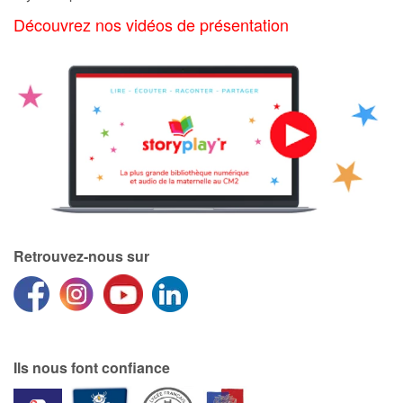
Art, espace, activité
Découvrez nos vidéos de présentation
Documentaires
En famille
Quotidien et loisirs
À l'école
Fêtes et évènements
Retrouvez-nous sur
Amour et amitié
Sujets de société
Émotions et sentiments
Ils nous font confiance
Formats et illustrations