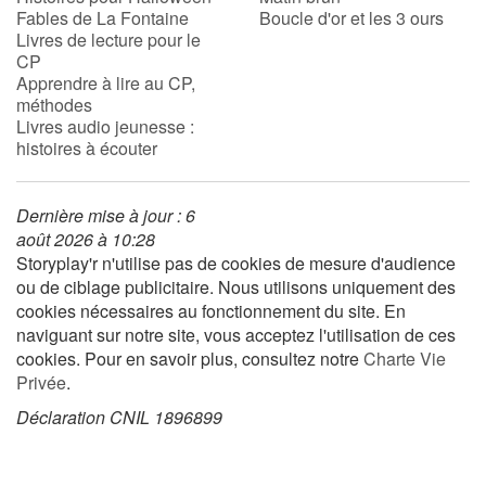
Fables de La Fontaine
Boucle d'or et les 3 ours
Livres de lecture pour le
CP
Blog
Apprendre à lire au CP,
méthodes
Actualités
Livres audio jeunesse :
histoires à écouter
Par thématique
Dernière mise à jour : 6
Rencontres et témoignages
août 2026 à 10:28
Storyplay'r n'utilise pas de cookies de mesure d'audience
Contes d'ici et d'ailleurs
ou de ciblage publicitaire. Nous utilisons uniquement des
cookies nécessaires au fonctionnement du site. En
Autour de la lecture
naviguant sur notre site, vous acceptez l'utilisation de ces
cookies. Pour en savoir plus, consultez notre
Charte Vie
Apprendre à lire
Privée
.
Déclaration CNIL 1896899
Livre audio
Activités et ateliers