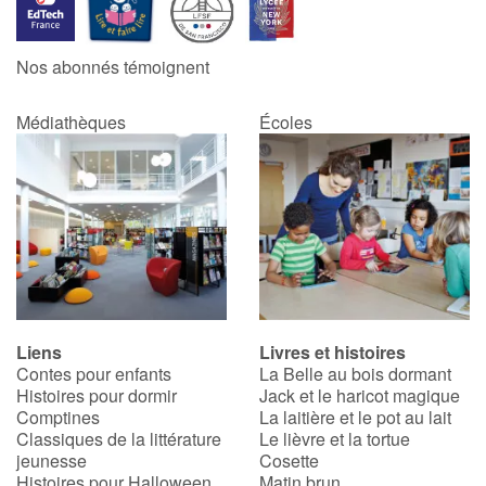
Catalogue anglais
Nos abonnés témoignent
Médiathèques
Écoles
Contraste +
Aide
Accueil
Famille
Liens
Livres et histoires
Écoles
Contes pour enfants
La Belle au bois dormant
Histoires pour dormir
Jack et le haricot magique
Médiathèques
Comptines
La laitière et le pot au lait
Classiques de la littérature
Le lièvre et la tortue
jeunesse
Cosette
Vidéos & Tutoriaux
Histoires pour Halloween
Matin brun