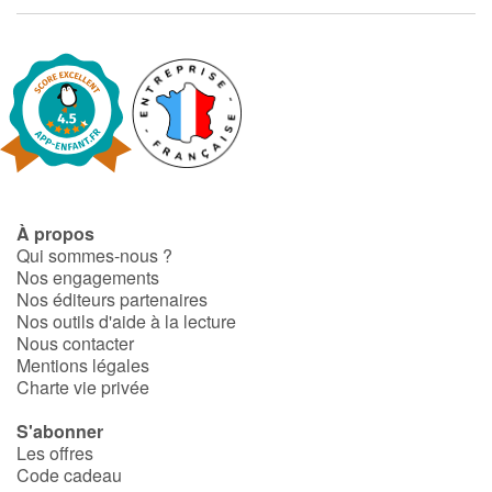
Fable, mythe, littérature et poésie
Princesses et princes, rois, reines et dragons
Ogres, monstres et sorcières
Héroïnes et héros
Écologie, nature, saisons
À propos
Qui sommes-nous ?
Nos engagements
Les animaux
Nos éditeurs partenaires
Nos outils d'aide à la lecture
Voyage, épopée, enquête, aventure
Nous contacter
Mentions légales
Charte vie privée
Autour du monde
S'abonner
Apprentissage
Les offres
Code cadeau