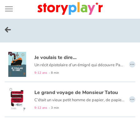
Connexion
Menu
Contenu
Recherche
Bibliothèque
Bas
de
page
Menu
➜
EN
Je me connecte
Je voulais te dire...
Tester gratuitement
…
Un récit épistolaire d’un émigré qui découvre Paris et la dure réalité de son statut.
9-12 ans
- 8 min
Bibliothèque
Le grand voyage de Monsieur Tatou
Prix
…
C’était un vieux petit homme de papier, de papier de la tête aux pieds. Et partout où il allait on lui demandait : Papiers ! Qui êtes-vous que faites-vous où allez-vous ?
9-12 ans
- 3 min
Accueil
Contes d'ici et d'ailleurs