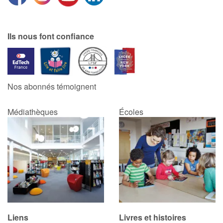
Catalogue anglais
Ils nous font confiance
Contraste +
Nos abonnés témoignent
Aide
Médiathèques
Écoles
Accueil
Famille
Écoles
Médiathèques
Vidéos & Tutoriaux
Liens
Livres et histoires