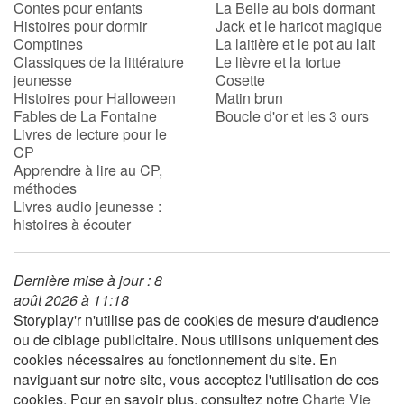
Contes pour enfants
La Belle au bois dormant
Histoires pour dormir
Jack et le haricot magique
Comptines
La laitière et le pot au lait
Blog
Classiques de la littérature
Le lièvre et la tortue
jeunesse
Cosette
Actualités
Histoires pour Halloween
Matin brun
Fables de La Fontaine
Boucle d'or et les 3 ours
Livres de lecture pour le
Par thématique
CP
Apprendre à lire au CP,
Rencontres et témoignages
méthodes
Livres audio jeunesse :
histoires à écouter
Contes d'ici et d'ailleurs
Autour de la lecture
Dernière mise à jour : 8
août 2026 à 11:18
Apprendre à lire
Storyplay'r n'utilise pas de cookies de mesure d'audience
ou de ciblage publicitaire. Nous utilisons uniquement des
cookies nécessaires au fonctionnement du site. En
Livre audio
naviguant sur notre site, vous acceptez l'utilisation de ces
cookies. Pour en savoir plus, consultez notre
Charte Vie
Activités et ateliers