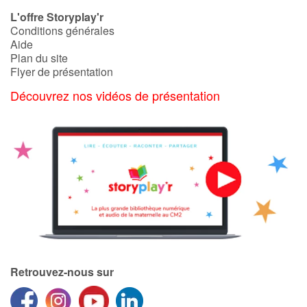
Art, espace, activité
L'offre Storyplay'r
Conditions générales
Documentaires
Aide
Plan du site
En famille
Flyer de présentation
Découvrez nos vidéos de présentation
Quotidien et loisirs
À l'école
Fêtes et évènements
Amour et amitié
Sujets de société
Émotions et sentiments
Retrouvez-nous sur
Formats et illustrations