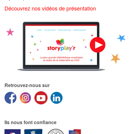
Art, espace, activité
Découvrez nos vidéos de présentation
Documentaires
En famille
Quotidien et loisirs
À l'école
Fêtes et évènements
Retrouvez-nous sur
Amour et amitié
Sujets de société
Émotions et sentiments
Ils nous font confiance
Formats et illustrations