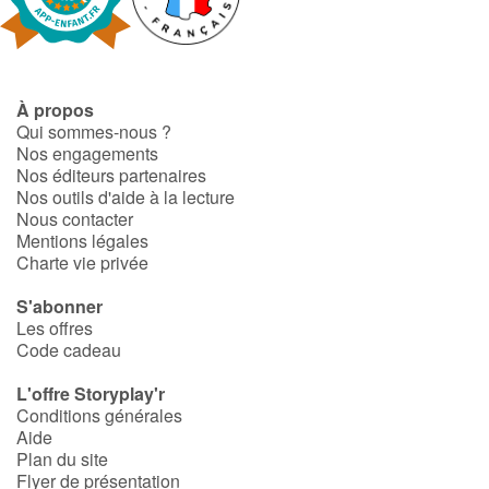
Fable, mythe, littérature et poésie
Princesses et princes, rois, reines et dragons
À propos
Ogres, monstres et sorcières
Qui sommes-nous ?
Nos engagements
Héroïnes et héros
Nos éditeurs partenaires
Nos outils d'aide à la lecture
Nous contacter
Écologie, nature, saisons
Mentions légales
Charte vie privée
Les animaux
S'abonner
Les offres
Voyage, épopée, enquête, aventure
Code cadeau
Autour du monde
L'offre Storyplay'r
Conditions générales
Aide
Apprentissage
Plan du site
Flyer de présentation