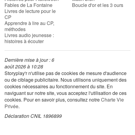
Fables de La Fontaine
Boucle d'or et les 3 ours
Livres de lecture pour le
CP
Blog
Apprendre à lire au CP,
méthodes
Actualités
Livres audio jeunesse :
histoires à écouter
Par thématique
Dernière mise à jour : 6
Rencontres et témoignages
août 2026 à 10:28
Storyplay'r n'utilise pas de cookies de mesure d'audience
Contes d'ici et d'ailleurs
ou de ciblage publicitaire. Nous utilisons uniquement des
cookies nécessaires au fonctionnement du site. En
Autour de la lecture
naviguant sur notre site, vous acceptez l'utilisation de ces
cookies. Pour en savoir plus, consultez notre
Charte Vie
Apprendre à lire
Privée
.
Déclaration CNIL 1896899
Livre audio
Activités et ateliers