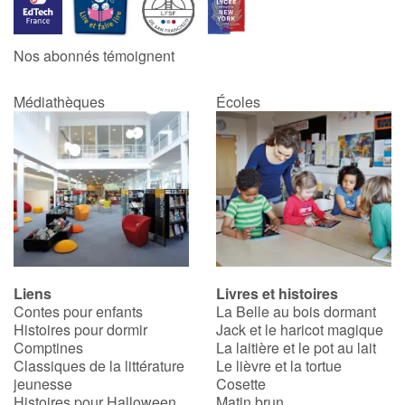
Catalogue anglais
Nos abonnés témoignent
Médiathèques
Écoles
Contraste +
Aide
Accueil
Famille
Liens
Livres et histoires
Écoles
Contes pour enfants
La Belle au bois dormant
Histoires pour dormir
Jack et le haricot magique
Médiathèques
Comptines
La laitière et le pot au lait
Classiques de la littérature
Le lièvre et la tortue
jeunesse
Cosette
Vidéos & Tutoriaux
Histoires pour Halloween
Matin brun