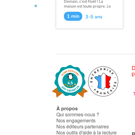
Demain, c’est Noël ! La
maison est toute propre. Le
gâteau est prêt. Le sapin est
1 min
décoré. Aujourd’hui, c’est
3-5 ans
Noël ! Oh non, quelqu’un a
taché le tapis ! Quelqu’un a
croqué dans le gâteau.
Quelqu’un a cassé une
branche du sapin. Oh ! mais...
regardez sous le sapin !
D
p
À propos
Qui sommes-nous ?
Nos engagements
Nos éditeurs partenaires
Nos outils d'aide à la lecture
R