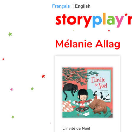
Connexion
Menu
Contenu
Recherche
Bibliothèque
Bas
Français
| English
de
page
Mélanie Allag
L'invité de Noël