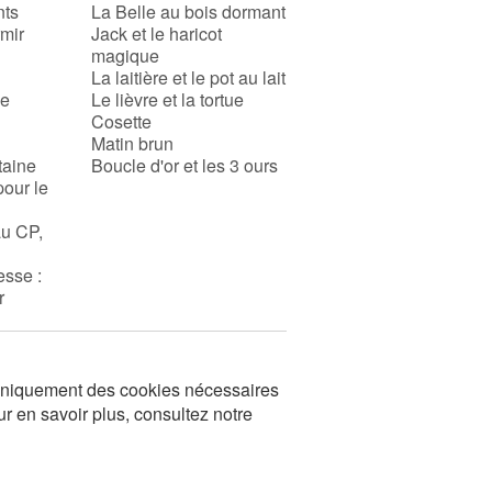
nts
La Belle au bois dormant
rmir
Jack et le haricot
magique
La laitière et le pot au lait
se
Le lièvre et la tortue
Cosette
Matin brun
taine
Boucle d'or et les 3 ours
pour le
au CP,
esse :
r
s uniquement des cookies nécessaires
ur en savoir plus, consultez notre