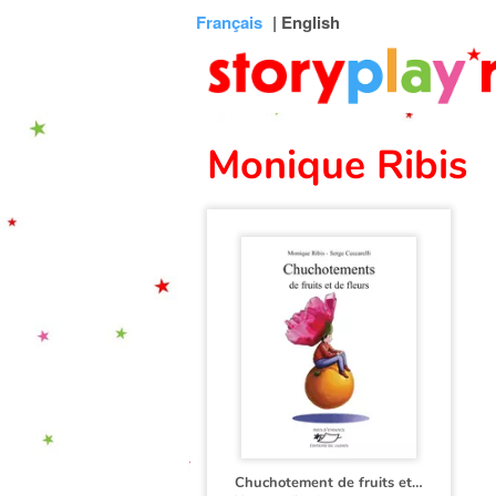
Connexion
Menu
Contenu
Recherche
Bibliothèque
Bas
Français
| English
de
page
Monique Ribis
Chuchotement de fruits et de fleurs