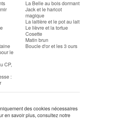
nts
La Belle au bois dormant
rmir
Jack et le haricot
magique
La laitière et le pot au lait
se
Le lièvre et la tortue
Cosette
Matin brun
taine
Boucle d'or et les 3 ours
pour le
au CP,
esse :
r
s uniquement des cookies nécessaires
ur en savoir plus, consultez notre