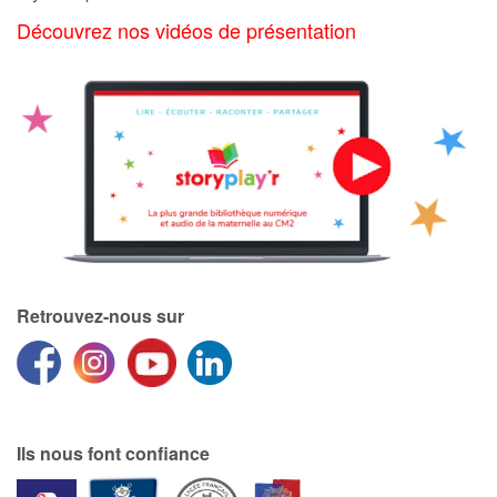
Art, espace, activité
Découvrez nos vidéos de présentation
Documentaires
En famille
Quotidien et loisirs
À l'école
Fêtes et évènements
Retrouvez-nous sur
Amour et amitié
Sujets de société
Émotions et sentiments
Ils nous font confiance
Formats et illustrations