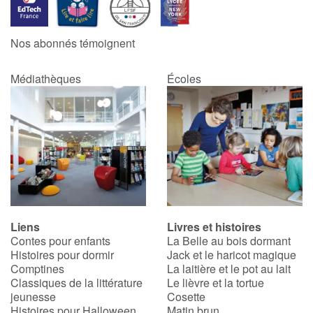
Catalogue anglais
Nos abonnés témoignent
Médiathèques
Écoles
Contraste +
Aide
Accueil
Famille
Liens
Livres et histoires
Écoles
Contes pour enfants
La Belle au bois dormant
Histoires pour dormir
Jack et le haricot magique
Médiathèques
Comptines
La laitière et le pot au lait
Classiques de la littérature
Le lièvre et la tortue
jeunesse
Cosette
Vidéos & Tutoriaux
Histoires pour Halloween
Matin brun