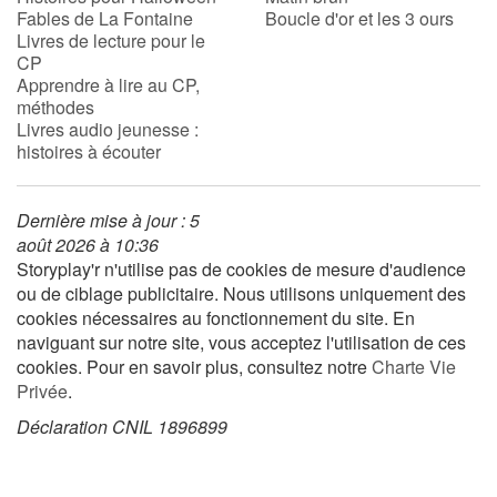
Fables de La Fontaine
Boucle d'or et les 3 ours
Livres de lecture pour le
CP
Blog
Apprendre à lire au CP,
méthodes
Actualités
Livres audio jeunesse :
histoires à écouter
Par thématique
Dernière mise à jour : 5
Rencontres et témoignages
août 2026 à 10:36
Storyplay'r n'utilise pas de cookies de mesure d'audience
Contes d'ici et d'ailleurs
ou de ciblage publicitaire. Nous utilisons uniquement des
cookies nécessaires au fonctionnement du site. En
Autour de la lecture
naviguant sur notre site, vous acceptez l'utilisation de ces
cookies. Pour en savoir plus, consultez notre
Charte Vie
Apprendre à lire
Privée
.
Déclaration CNIL 1896899
Livre audio
Activités et ateliers