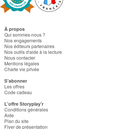
Fable, mythe, littérature et poésie
Princesses et princes, rois, reines et dragons
À propos
Ogres, monstres et sorcières
Qui sommes-nous ?
Nos engagements
Héroïnes et héros
Nos éditeurs partenaires
Nos outils d'aide à la lecture
Nous contacter
Écologie, nature, saisons
Mentions légales
Charte vie privée
Les animaux
S'abonner
Les offres
Voyage, épopée, enquête, aventure
Code cadeau
Autour du monde
L'offre Storyplay'r
Conditions générales
Aide
Apprentissage
Plan du site
Flyer de présentation