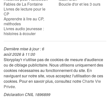
Fables de La Fontaine
Boucle d'or et les 3 ours
Livres de lecture pour le
CP
Blog
Apprendre à lire au CP,
méthodes
Actualités
Livres audio jeunesse :
histoires à écouter
Par thématique
Dernière mise à jour : 6
Rencontres et témoignages
août 2026 à 11:00
Storyplay'r n'utilise pas de cookies de mesure d'audience
Contes d'ici et d'ailleurs
ou de ciblage publicitaire. Nous utilisons uniquement des
cookies nécessaires au fonctionnement du site. En
Autour de la lecture
naviguant sur notre site, vous acceptez l'utilisation de ces
cookies. Pour en savoir plus, consultez notre
Charte Vie
Apprendre à lire
Privée
.
Déclaration CNIL 1896899
Livre audio
Activités et ateliers