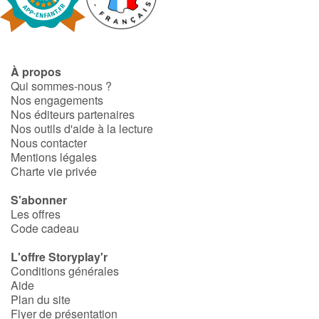
Fable, mythe, littérature et poésie
Princesses et princes, rois, reines et dragons
À propos
Ogres, monstres et sorcières
Qui sommes-nous ?
Nos engagements
Héroïnes et héros
Nos éditeurs partenaires
Nos outils d'aide à la lecture
Nous contacter
Écologie, nature, saisons
Mentions légales
Charte vie privée
Les animaux
S'abonner
Les offres
Voyage, épopée, enquête, aventure
Code cadeau
Autour du monde
L'offre Storyplay'r
Conditions générales
Aide
Apprentissage
Plan du site
Flyer de présentation