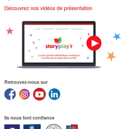
Art, espace, activité
Découvrez nos vidéos de présentation
Documentaires
En famille
Quotidien et loisirs
À l'école
Fêtes et évènements
Retrouvez-nous sur
Amour et amitié
Sujets de société
Émotions et sentiments
Ils nous font confiance
Formats et illustrations