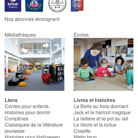
Catalogue anglais
Nos abonnés témoignent
Médiathèques
Écoles
Contraste +
Aide
Accueil
Famille
Liens
Livres et histoires
Écoles
Contes pour enfants
La Belle au bois dormant
Histoires pour dormir
Jack et le haricot magique
Médiathèques
Comptines
La laitière et le pot au lait
Classiques de la littérature
Le lièvre et la tortue
jeunesse
Cosette
Vidéos & Tutoriaux
Histoires pour Halloween
Matin brun