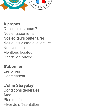
Fable, mythe, littérature et poésie
Princesses et princes, rois, reines et dragons
À propos
Ogres, monstres et sorcières
Qui sommes-nous ?
Nos engagements
Héroïnes et héros
Nos éditeurs partenaires
Nos outils d'aide à la lecture
Nous contacter
Écologie, nature, saisons
Mentions légales
Charte vie privée
Les animaux
S'abonner
Les offres
Voyage, épopée, enquête, aventure
Code cadeau
Autour du monde
L'offre Storyplay'r
Conditions générales
Aide
Apprentissage
Plan du site
Flyer de présentation