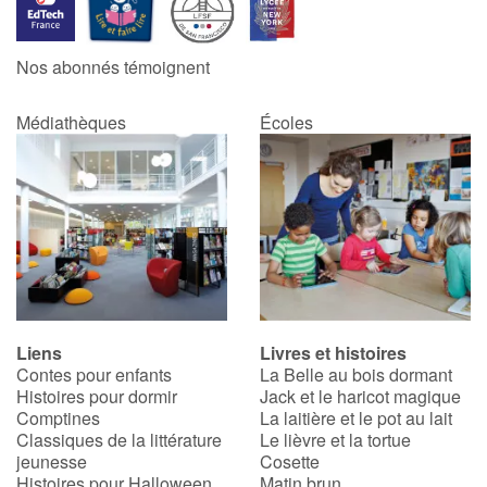
Catalogue anglais
Nos abonnés témoignent
Médiathèques
Écoles
Contraste +
Aide
Accueil
Famille
Liens
Livres et histoires
Écoles
Contes pour enfants
La Belle au bois dormant
Histoires pour dormir
Jack et le haricot magique
Médiathèques
Comptines
La laitière et le pot au lait
Classiques de la littérature
Le lièvre et la tortue
jeunesse
Cosette
Vidéos & Tutoriaux
Histoires pour Halloween
Matin brun