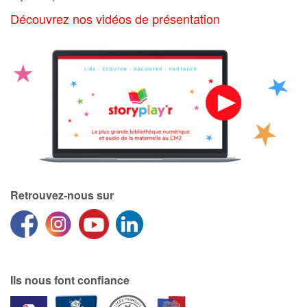
Art, espace, activité
Découvrez nos vidéos de présentation
Documentaires
En famille
Quotidien et loisirs
À l'école
Fêtes et évènements
Retrouvez-nous sur
Amour et amitié
Sujets de société
Émotions et sentiments
Ils nous font confiance
Formats et illustrations