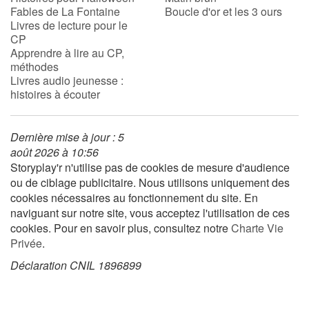
Fables de La Fontaine
Boucle d'or et les 3 ours
Livres de lecture pour le
CP
Blog
Apprendre à lire au CP,
méthodes
Actualités
Livres audio jeunesse :
histoires à écouter
Par thématique
Dernière mise à jour : 5
Rencontres et témoignages
août 2026 à 10:56
Storyplay'r n'utilise pas de cookies de mesure d'audience
Contes d'ici et d'ailleurs
ou de ciblage publicitaire. Nous utilisons uniquement des
cookies nécessaires au fonctionnement du site. En
Autour de la lecture
naviguant sur notre site, vous acceptez l'utilisation de ces
cookies. Pour en savoir plus, consultez notre
Charte Vie
Apprendre à lire
Privée
.
Déclaration CNIL 1896899
Livre audio
Activités et ateliers