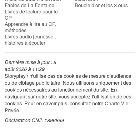
Fables de La Fontaine
Boucle d'or et les 3 ours
Livres de lecture pour le
CP
Blog
Apprendre à lire au CP,
méthodes
Actualités
Livres audio jeunesse :
histoires à écouter
Par thématique
Dernière mise à jour : 8
Rencontres et témoignages
août 2026 à 11:29
Storyplay'r n'utilise pas de cookies de mesure d'audience
Contes d'ici et d'ailleurs
ou de ciblage publicitaire. Nous utilisons uniquement des
cookies nécessaires au fonctionnement du site. En
Autour de la lecture
naviguant sur notre site, vous acceptez l'utilisation de ces
cookies. Pour en savoir plus, consultez notre
Charte Vie
Apprendre à lire
Privée
.
Déclaration CNIL 1896899
Livre audio
Activités et ateliers