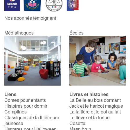
Catalogue anglais
Nos abonnés témoignent
Médiathèques
Écoles
Contraste +
Aide
Accueil
Famille
Liens
Livres et histoires
Écoles
Contes pour enfants
La Belle au bois dormant
Histoires pour dormir
Jack et le haricot magique
Médiathèques
Comptines
La laitière et le pot au lait
Classiques de la littérature
Le lièvre et la tortue
jeunesse
Cosette
Vidéos & Tutoriaux
Histoires pour Halloween
Matin brun