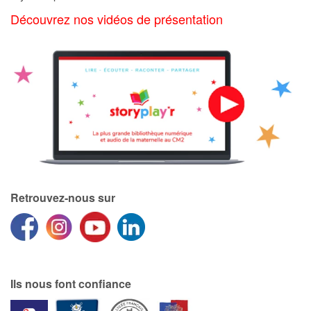
Art, espace, activité
Découvrez nos vidéos de présentation
Documentaires
En famille
Quotidien et loisirs
À l'école
Fêtes et évènements
Retrouvez-nous sur
Amour et amitié
Sujets de société
Émotions et sentiments
Ils nous font confiance
Formats et illustrations