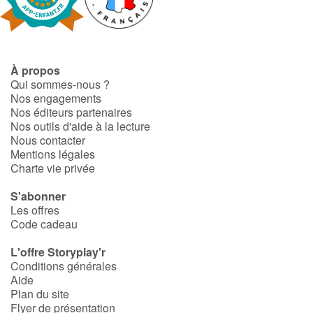
Fable, mythe, littérature et poésie
Princesses et princes, rois, reines et dragons
À propos
Ogres, monstres et sorcières
Qui sommes-nous ?
Nos engagements
Héroïnes et héros
Nos éditeurs partenaires
Nos outils d'aide à la lecture
Nous contacter
Écologie, nature, saisons
Mentions légales
Charte vie privée
Les animaux
S'abonner
Les offres
Voyage, épopée, enquête, aventure
Code cadeau
Autour du monde
L'offre Storyplay'r
Conditions générales
Aide
Apprentissage
Plan du site
Flyer de présentation