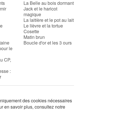
nts
La Belle au bois dormant
rmir
Jack et le haricot
magique
La laitière et le pot au lait
se
Le lièvre et la tortue
Cosette
Matin brun
taine
Boucle d'or et les 3 ours
pour le
au CP,
esse :
r
s uniquement des cookies nécessaires
ur en savoir plus, consultez notre