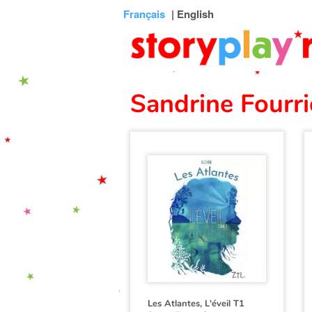
Connexion
Menu
Contenu
Recherche
Bibliothèque
Bas
Français
| English
de
page
Sandrine Fourri
Les Atlantes, L'éveil T1