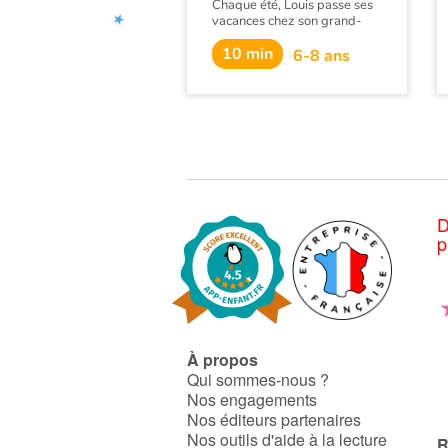
Chaque été, Louis passe ses
vacances chez son grand-
père, qui le régale de tartines
10 min
de rillettes pour le goûter.
6-8 ans
Tous deux sont très
complices, mais on comprend
aussi que leur relation est
encombrée de non-dit...
D
p
À propos
Qui sommes-nous ?
Nos engagements
Nos éditeurs partenaires
Nos outils d'aide à la lecture
R