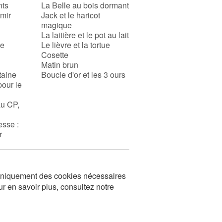
nts
La Belle au bois dormant
rmir
Jack et le haricot
magique
La laitière et le pot au lait
se
Le lièvre et la tortue
Cosette
Matin brun
taine
Boucle d'or et les 3 ours
pour le
au CP,
esse :
r
s uniquement des cookies nécessaires
ur en savoir plus, consultez notre