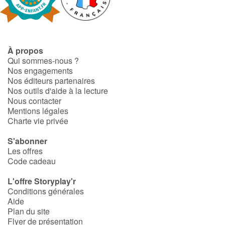
Fable, mythe, littérature et poésie
Princesses et princes, rois, reines et dragons
À propos
Ogres, monstres et sorcières
Qui sommes-nous ?
Nos engagements
Héroïnes et héros
Nos éditeurs partenaires
Nos outils d'aide à la lecture
Nous contacter
Écologie, nature, saisons
Mentions légales
Charte vie privée
Les animaux
S'abonner
Les offres
Voyage, épopée, enquête, aventure
Code cadeau
Autour du monde
L'offre Storyplay'r
Conditions générales
Aide
Apprentissage
Plan du site
Flyer de présentation