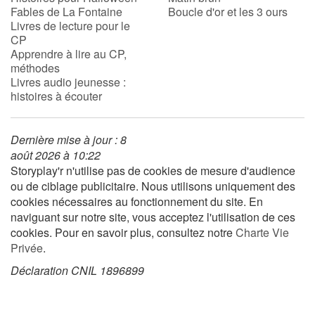
Fables de La Fontaine
Boucle d'or et les 3 ours
Livres de lecture pour le
CP
Blog
Apprendre à lire au CP,
méthodes
Actualités
Livres audio jeunesse :
histoires à écouter
Par thématique
Dernière mise à jour : 8
Rencontres et témoignages
août 2026 à 10:22
Storyplay'r n'utilise pas de cookies de mesure d'audience
Contes d'ici et d'ailleurs
ou de ciblage publicitaire. Nous utilisons uniquement des
cookies nécessaires au fonctionnement du site. En
Autour de la lecture
naviguant sur notre site, vous acceptez l'utilisation de ces
cookies. Pour en savoir plus, consultez notre
Charte Vie
Apprendre à lire
Privée
.
Déclaration CNIL 1896899
Livre audio
Activités et ateliers