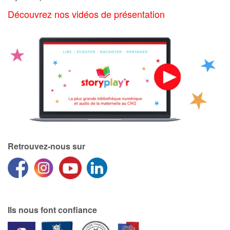
Art, espace, activité
Découvrez nos vidéos de présentation
Documentaires
En famille
Quotidien et loisirs
À l'école
Fêtes et évènements
Retrouvez-nous sur
Amour et amitié
Sujets de société
Émotions et sentiments
Ils nous font confiance
Formats et illustrations