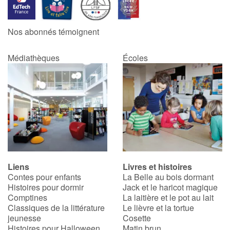
Catalogue anglais
Nos abonnés témoignent
Médiathèques
Écoles
Contraste +
Aide
Accueil
Famille
Liens
Livres et histoires
Écoles
Contes pour enfants
La Belle au bois dormant
Histoires pour dormir
Jack et le haricot magique
Médiathèques
Comptines
La laitière et le pot au lait
Classiques de la littérature
Le lièvre et la tortue
jeunesse
Cosette
Vidéos & Tutoriaux
Histoires pour Halloween
Matin brun