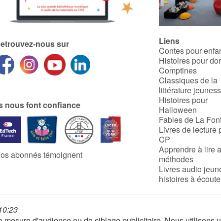
Liens
etrouvez-nous sur
Contes pour enfa
Histoires pour do
Comptines
Classiques de la
littérature jeunes
Histoires pour
ls nous font confiance
Halloween
Fables de La Fon
Livres de lecture 
CP
Apprendre à lire 
os abonnés témoignent
méthodes
Livres audio jeun
histoires à écoute
 10:23
 de mesure d'audience ou de ciblage publicitaire. Nous utilison