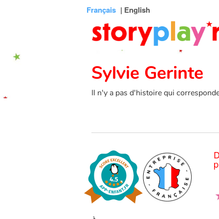
Connexion
Menu
Contenu
Recherche
Bibliothèque
Bas
Français
| English
de
page
Sylvie Gerinte
Il n'y a pas d'histoire qui correspond
D
p