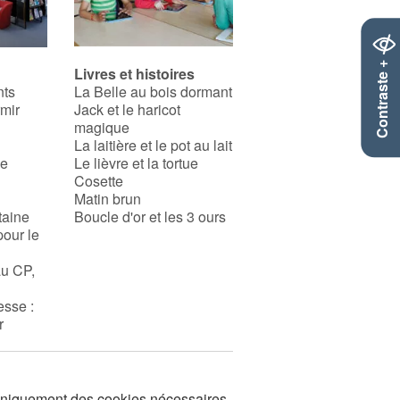
Contraste +
Livres et histoires
nts
La Belle au bois dormant
rmir
Jack et le haricot
magique
La laitière et le pot au lait
se
Le lièvre et la tortue
Cosette
Matin brun
taine
Boucle d'or et les 3 ours
pour le
au CP,
esse :
r
s uniquement des cookies nécessaires