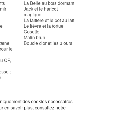
nts
La Belle au bois dormant
rmir
Jack et le haricot
magique
La laitière et le pot au lait
se
Le lièvre et la tortue
Cosette
Matin brun
taine
Boucle d'or et les 3 ours
pour le
au CP,
esse :
r
s uniquement des cookies nécessaires
ur en savoir plus, consultez notre