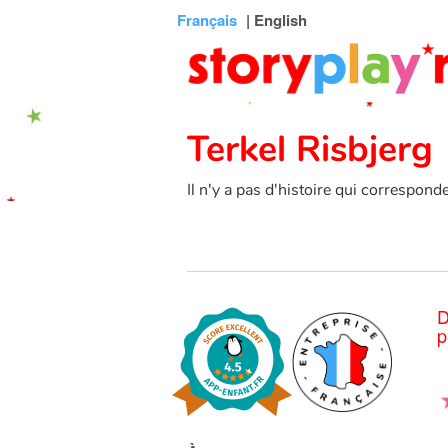
Connexion
Menu
Contenu
Recherche
Bibliothèque
Bas
Français
| English
de
page
Terkel Risbjerg
Il n'y a pas d'histoire qui correspond
D
p