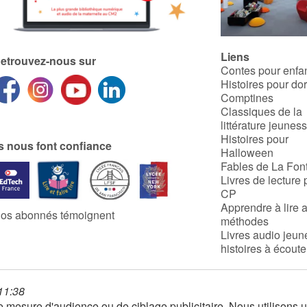
Liens
etrouvez-nous sur
Contes pour enfa
Histoires pour do
Comptines
Classiques de la
littérature jeunes
Histoires pour
ls nous font confiance
Halloween
Fables de La Fon
Livres de lecture 
CP
Apprendre à lire 
os abonnés témoignent
méthodes
Livres audio jeun
histoires à écoute
 11:38
 de mesure d'audience ou de ciblage publicitaire. Nous utilison