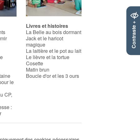
Contraste +
Livres et histoires
nts
La Belle au bois dormant
rmir
Jack et le haricot
magique
La laitière et le pot au lait
se
Le lièvre et la tortue
Cosette
Matin brun
taine
Boucle d'or et les 3 ours
pour le
au CP,
esse :
r
s uniquement des cookies nécessaires