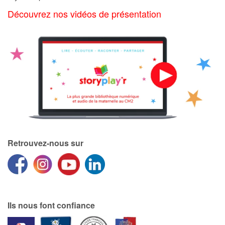
Art, espace, activité
Découvrez nos vidéos de présentation
Documentaires
En famille
Quotidien et loisirs
À l'école
Fêtes et évènements
Retrouvez-nous sur
Amour et amitié
Sujets de société
Émotions et sentiments
Ils nous font confiance
Formats et illustrations