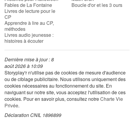
Fables de La Fontaine
Boucle d'or et les 3 ours
Livres de lecture pour le
CP
Blog
Apprendre à lire au CP,
méthodes
Actualités
Livres audio jeunesse :
histoires à écouter
Par thématique
Dernière mise à jour : 8
Rencontres et témoignages
août 2026 à 10:09
Storyplay'r n'utilise pas de cookies de mesure d'audience
Contes d'ici et d'ailleurs
ou de ciblage publicitaire. Nous utilisons uniquement des
cookies nécessaires au fonctionnement du site. En
Autour de la lecture
naviguant sur notre site, vous acceptez l'utilisation de ces
cookies. Pour en savoir plus, consultez notre
Charte Vie
Apprendre à lire
Privée
.
Déclaration CNIL 1896899
Livre audio
Activités et ateliers