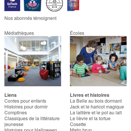
Catalogue anglais
Nos abonnés témoignent
Médiathèques
Écoles
Contraste +
Aide
Accueil
Famille
Liens
Livres et histoires
Écoles
Contes pour enfants
La Belle au bois dormant
Histoires pour dormir
Jack et le haricot magique
Médiathèques
Comptines
La laitière et le pot au lait
Classiques de la littérature
Le lièvre et la tortue
jeunesse
Cosette
Vidéos & Tutoriaux
Histoires pour Halloween
Matin brun