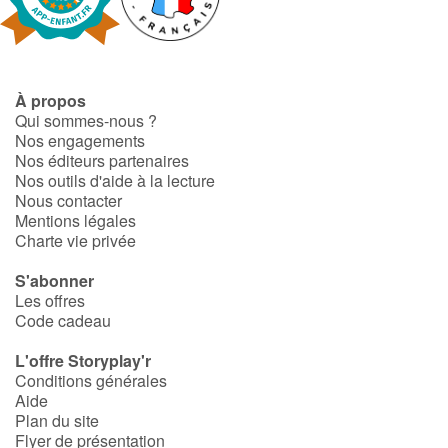
Fable, mythe, littérature et poésie
Princesses et princes, rois, reines et dragons
À propos
Ogres, monstres et sorcières
Qui sommes-nous ?
Nos engagements
Héroïnes et héros
Nos éditeurs partenaires
Nos outils d'aide à la lecture
Nous contacter
Écologie, nature, saisons
Mentions légales
Charte vie privée
Les animaux
S'abonner
Les offres
Voyage, épopée, enquête, aventure
Code cadeau
Autour du monde
L'offre Storyplay'r
Conditions générales
Aide
Apprentissage
Plan du site
Flyer de présentation