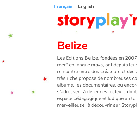
Connexion
Menu
Contenu
Recherche
Bibliothèque
Bas
Français
| English
de
page
Belize
Les Éditions Belize, fondées en 2007 e
mer" en langue maya, ont depuis leur 
rencontre entre des créateurs et des 
très riche propose de nombreuses col
albums, les documentaires, ou encor
s’adressent à de jeunes lecteurs dont 
espace pédagogique et ludique au to
merveilleuse" à découvrir sur Storypl