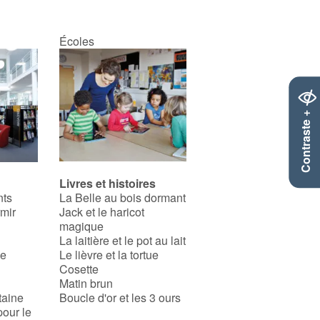
Écoles
Contraste +
Livres et histoires
nts
La Belle au bois dormant
rmir
Jack et le haricot
magique
La laitière et le pot au lait
se
Le lièvre et la tortue
Cosette
Matin brun
taine
Boucle d'or et les 3 ours
pour le