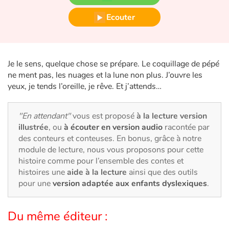
Fable, mythe, littérature et poésie
Ecouter
Princesses et princes, rois, reines et dragons
Ogres, monstres et sorcières
Je le sens, quelque chose se prépare. Le coquillage de pépé
ne ment pas, les nuages et la lune non plus. J’ouvre les
Héroïnes et héros
yeux, je tends l’oreille, je rêve. Et j’attends…
Écologie, nature, saisons
"En attendant"
vous est proposé
à la lecture version
illustrée
, ou
à écouter en version audio
racontée par
Les animaux
des conteurs et conteuses. En bonus, grâce à notre
module de lecture, nous vous proposons pour cette
Voyage, épopée, enquête, aventure
histoire comme pour l’ensemble des contes et
histoires une
aide à la lecture
ainsi que des outils
Autour du monde
pour une
version adaptée aux enfants dyslexiques
.
Apprentissage
Du même éditeur :