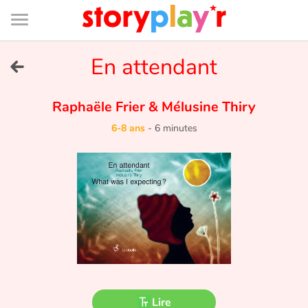
Connexion
Menu
Contenu
Recherche
Bibliothèque
Bas
de
page
Menu
➜
En attendant
EN
Je me connecte
Raphaële Frier
&
Mélusine Thiry
6-8 ans
-
6 minutes
Tester gratuitement
Bibliothèque
Prix
Accueil
Contes d'ici et d'ailleurs
Lire