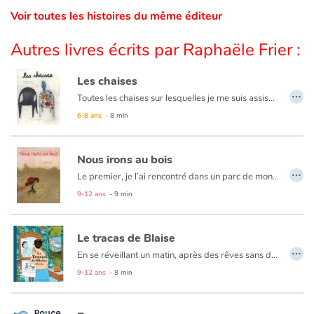
Voir toutes les histoires du même éditeur
Catalogue anglais
Autres livres écrits par Raphaële Frier :
Les chaises
Contraste +
…
Toutes les chaises sur lesquelles je me suis assise, toutes les chaises qui ont compté, les chaises de ma vie… À partir de ce thème, Raphaële Frier raconte sa première chaise haute comme le toit du monde, la chaise d’attente, les chaises longues qui occultent les courtes, la chaise de cuisine qui côtoie la farine et les odeurs de graille, des chaises tristes comme celle de l’absent ou des chaises loufoques comme les chaises volantes. Et à son tour, Clothilde Staës grave de ses belles gravures réhaussées, les chaises qui dans sa vie ont compté.
6-8 ans
- 8 min
Aide
Nous irons au bois
Accueil
…
Le premier, je l’ai rencontré dans un parc de mon quartier. Il lisait par dessus mon épaule. (…) C’est derrière le cinquième que l’on s’était cachés pour s’embrasser (…) J’ai mangé les cerises du septième, les poires du huitième, les figues du neuvième (…).
9-12 ans
- 9 min
Famille
Écoles
Le tracas de Blaise
…
En se réveillant un matin, après des rêves sans doute agités, Blaise se retrouva dans son lit. Pourtant en enfilant sa première pantoufle, il comprit qu’une chose bizarre venait de lui arriver.
Médiathèques
9-12 ans
- 8 min
Vidéos & Tutoriaux